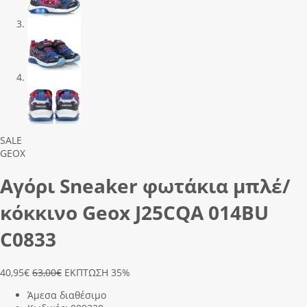
Previous
Next
SALE
GEOX
Αγόρι Sneaker φωτάκια μπλέ/
κόκκινο Geox J25CQΑ 014ΒU
C0833
40,95
€
63,00€
ΕΚΠΤΩΣΗ 35%
Άμεσα διαθέσιμο