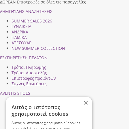
ΔΩΡΕΑΝ Επιστροφές σε όλες τις παραγγελίες
ΔΗΜΟΦΙΛEIΣ ΑΝΑΖΗΤΗΣΕΙΣ
SUMMER SALES 2026
ΓΥΝΑΙΚΕΙΑ
ΑΝΔΡΙΚΑ
ΠΑΙΔΙΚΑ
ΑΞΕΣΟΥΑΡ
NEW SUMMER COLLECTION
ΕΞΥΠΗΡΕΤΗΣΗ ΠΕΛΑΤΩΝ
Τρόποι Πληρωμής
Τρόποι Αποστολής
Επιστροφές προϊόντων
Συχνές Ερωτήσεις
AVENTIS SHOES
×
Προφίλ εταιρείας
Αυτός ο ιστότοπος
Ασφάλεια Συναλλαγών
χρησιμοποιεί cookies
Προσωπικά Δεδομένα
Επικοινωνήστε μαζί μας
Αυτός ο ιστότοπος χρησιμοποιεί cookies
Όροι Χρήσης
για τη βελτίωση της εμπειρίας των