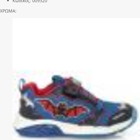
Κωδικός:
009320
ΧΡΩΜΑ: