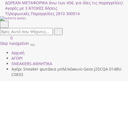
ΔΩΡΕΑΝ ΜΕΤΑΦΟΡΙΚΑ άνω των 45€, για όλες τις παραγγελίες!
Αγορές με 3 ΆΤΟΚΕΣ δόσεις
Τηλεφωνικές Παραγγελίες
2810 300914
Αναζήτηση
field.search
Αναζήτηση
Είσοδος
ΚΑΛΑΘΙ
0
|
ΑΓΟΡΩΝ
Skip navigation
Toggle
Εγγραφή
Αρχική
navigation
ΑΓΟΡΙ
SNEAKERS-ΑΘΛΗΤΙΚΑ
Αγόρι Sneaker φωτάκια μπλέ/κόκκινο Geox J25CQΑ 014ΒU
C0833