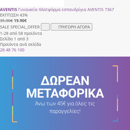
AVENTIS
Γυναικεία πλατφόρμα εσπανδρίγια AVENTIS 7367
ΕΚΠΤΩΣΗ 43%
35.00€
19.90
€
SALE
SPECIAL_OFFER
ΓΡΗΓΟΡΗ ΑΓΟΡΑ
1-28 από 58 προϊόντα
Σελίδα 1 από 3
Προϊόντα ανά σελίδα
28
48
76
100