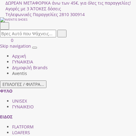
ΔΩΡΕΑΝ ΜΕΤΑΦΟΡΙΚΑ άνω των 45€, για όλες τις παραγγελίες!
Αγορές με 3 ΆΤΟΚΕΣ δόσεις
Τηλεφωνικές Παραγγελίες
2810 300914
Αναζήτηση
field.search
Αναζήτηση
Είσοδος
ΚΑΛΑΘΙ
0
|
ΑΓΟΡΩΝ
Skip navigation
Toggle
Εγγραφή
Αρχική
navigation
ΓΥΝΑΙΚΕΙΑ
Δημοφιλή Brands
Aventis
ΕΠΙΛΟΓΕΣ / ΦΙΛΤΡΑ...
ΦΥΛΟ
UNISEX
ΓΥΝΑΙΚΕΙΟ
ΕΙΔΟΣ
FLATFORM
LOAFERS