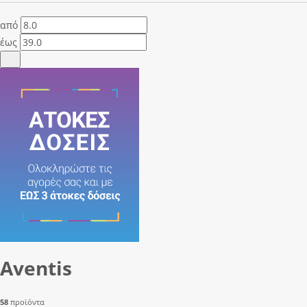
από
έως
Aventis
58
προϊόντα