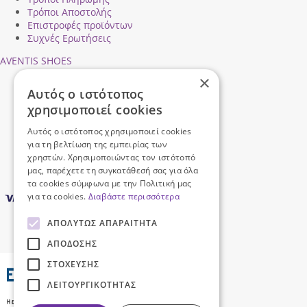
Τρόποι Αποστολής
Επιστροφές προϊόντων
Συχνές Ερωτήσεις
AVENTIS SHOES
×
Προφίλ εταιρείας
Αυτός ο ιστότοπος
Ασφάλεια Συναλλαγών
χρησιμοποιεί cookies
Προσωπικά Δεδομένα
Επικοινωνήστε μαζί μας
Αυτός ο ιστότοπος χρησιμοποιεί cookies
Όροι Χρήσης
για τη βελτίωση της εμπειρίας των
χρηστών. Χρησιμοποιώντας τον ιστότοπό
μας, παρέχετε τη συγκατάθεσή σας για όλα
τα cookies σύμφωνα με την Πολιτική μας
για τα cookies.
Διαβάστε περισσότερα
ΑΠΟΛΎΤΩΣ ΑΠΑΡΑΊΤΗΤΑ
ΑΠΌΔΟΣΗΣ
ΣΤΌΧΕΥΣΗΣ
ΛΕΙΤΟΥΡΓΙΚΌΤΗΤΑΣ