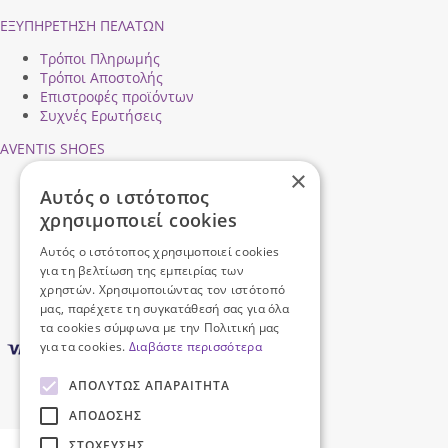
ΕΞΥΠΗΡΕΤΗΣΗ ΠΕΛΑΤΩΝ
Τρόποι Πληρωμής
Τρόποι Αποστολής
Επιστροφές προϊόντων
Συχνές Ερωτήσεις
AVENTIS SHOES
×
Προφίλ εταιρείας
Αυτός ο ιστότοπος
Ασφάλεια Συναλλαγών
χρησιμοποιεί cookies
Προσωπικά Δεδομένα
Επικοινωνήστε μαζί μας
Αυτός ο ιστότοπος χρησιμοποιεί cookies
Όροι Χρήσης
για τη βελτίωση της εμπειρίας των
χρηστών. Χρησιμοποιώντας τον ιστότοπό
μας, παρέχετε τη συγκατάθεσή σας για όλα
τα cookies σύμφωνα με την Πολιτική μας
για τα cookies.
Διαβάστε περισσότερα
ΑΠΟΛΎΤΩΣ ΑΠΑΡΑΊΤΗΤΑ
ΑΠΌΔΟΣΗΣ
ΣΤΌΧΕΥΣΗΣ