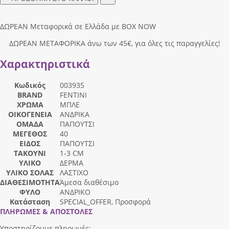
ΔΩΡΕΑΝ Μεταφορικά σε Ελλάδα με BOX NOW
ΔΩΡΕΑΝ ΜΕΤΑΦΟΡΙΚΑ άνω των 45€, για όλες τις παραγγελίες!
Χαρακτηριστικά
Κωδικός
003935
BRAND
FENTINI
ΧΡΩΜΑ
ΜΠΛΕ
ΟΙΚΟΓΕΝΕΙΑ
ΑΝΔΡΙΚΑ
ΟΜΑΔΑ
ΠΑΠΟΥΤΣΙ
ΜΕΓΕΘΟΣ
40
ΕΙΔΟΣ
ΠΑΠΟΥΤΣΙ
ΤΑΚΟΥΝΙ
1-3 CM
ΥΛΙΚΟ
ΔΕΡΜΑ
ΥΛΙΚΟ ΣΟΛΑΣ
ΛΑΣΤΙΧΟ
ΔΙΑΘΕΣΙΜΟΤΗΤΑ
Άμεσα διαθέσιμο
ΦΥΛΟ
ΑΝΔΡΙΚΟ
Κατάσταση
SPECIAL_OFFER, Προσφορά
ΠΛΗΡΩΜΕΣ & ΑΠΟΣΤΟΛΕΣ
Υποστηρίζουμε πληρωμές: