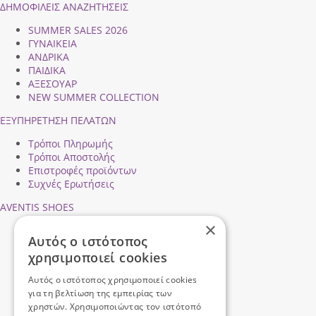
ΔΗΜΟΦΙΛEIΣ ΑΝΑΖΗΤΗΣΕΙΣ
SUMMER SALES 2026
ΓΥΝΑΙΚΕΙΑ
ΑΝΔΡΙΚΑ
ΠΑΙΔΙΚΑ
ΑΞΕΣΟΥΑΡ
NEW SUMMER COLLECTION
ΕΞΥΠΗΡΕΤΗΣΗ ΠΕΛΑΤΩΝ
Τρόποι Πληρωμής
Τρόποι Αποστολής
Επιστροφές προϊόντων
Συχνές Ερωτήσεις
AVENTIS SHOES
×
Προφίλ εταιρείας
Αυτός ο ιστότοπος
Ασφάλεια Συναλλαγών
χρησιμοποιεί cookies
Προσωπικά Δεδομένα
Επικοινωνήστε μαζί μας
Αυτός ο ιστότοπος χρησιμοποιεί cookies
Όροι Χρήσης
για τη βελτίωση της εμπειρίας των
χρηστών. Χρησιμοποιώντας τον ιστότοπό