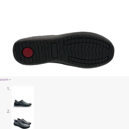
zoom +