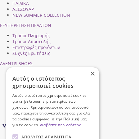
ΠΑΙΔΙΚΑ
ΑΞΕΣΟΥΑΡ
NEW SUMMER COLLECTION
ΕΞΥΠΗΡΕΤΗΣΗ ΠΕΛΑΤΩΝ
Τρόποι Πληρωμής
Τρόποι Αποστολής
Επιστροφές προϊόντων
Συχνές Ερωτήσεις
AVENTIS SHOES
×
Προφίλ εταιρείας
Αυτός ο ιστότοπος
Ασφάλεια Συναλλαγών
χρησιμοποιεί cookies
Προσωπικά Δεδομένα
Επικοινωνήστε μαζί μας
Αυτός ο ιστότοπος χρησιμοποιεί cookies
Όροι Χρήσης
για τη βελτίωση της εμπειρίας των
χρηστών. Χρησιμοποιώντας τον ιστότοπό
μας, παρέχετε τη συγκατάθεσή σας για όλα
τα cookies σύμφωνα με την Πολιτική μας
για τα cookies.
Διαβάστε περισσότερα
ΑΠΟΛΎΤΩΣ ΑΠΑΡΑΊΤΗΤΑ