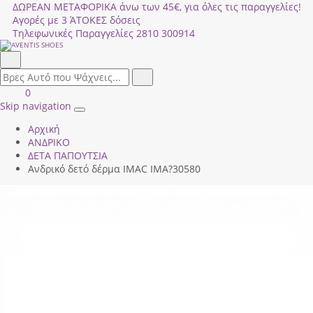
ΔΩΡΕΑΝ ΜΕΤΑΦΟΡΙΚΑ άνω των 45€, για όλες τις παραγγελίες!
Αγορές με 3 ΆΤΟΚΕΣ δόσεις
Τηλεφωνικές Παραγγελίες
2810 300914
Αναζήτηση
field.search
Αναζήτηση
Είσοδος
ΚΑΛΑΘΙ
0
|
ΑΓΟΡΩΝ
Skip navigation
Toggle
Εγγραφή
Αρχική
navigation
ΑΝΔΡΙΚΟ
ΔΕΤΑ ΠΑΠΟΥΤΣΙΑ
Ανδρικό δετό δέρμα IMAC IMA?30580