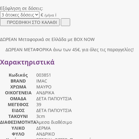
Εξόφληση σε δόσεις:
€
i
/μήνα
ΠΡΟΣΘΗΚΗ ΣΤΟ ΚΑΛΑΘΙ
ΔΩΡΕΑΝ Μεταφορικά σε Ελλάδα με BOX NOW
ΔΩΡΕΑΝ ΜΕΤΑΦΟΡΙΚΑ άνω των 45€, για όλες τις παραγγελίες!
Χαρακτηριστικά
Κωδικός
003851
BRAND
IMAC
ΧΡΩΜΑ
ΜΑΥΡΟ
ΟΙΚΟΓΕΝΕΙΑ
ΑΝΔΡΙΚΑ
ΟΜΑΔΑ
ΔΕΤΑ ΠΑΠΟΥΤΣΙΑ
ΜΕΓΕΘΟΣ
39
ΕΙΔΟΣ
ΔΕΤΑ ΠΑΠΟΥΤΣΙΑ
ΤΑΚΟΥΝΙ
3cm
ΔΙΑΘΕΣΙΜΟΤΗΤΑ
Άμεσα διαθέσιμο
ΥΛΙΚΟ
ΔΕΡΜΑ
ΦΥΛΟ
ΑΝΔΡΙΚΟ