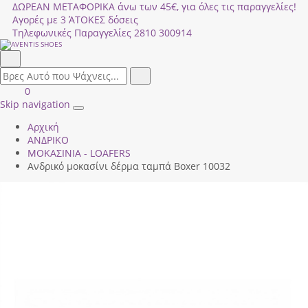
ΔΩΡΕΑΝ ΜΕΤΑΦΟΡΙΚΑ άνω των 45€, για όλες τις παραγγελίες!
Αγορές με 3 ΆΤΟΚΕΣ δόσεις
Τηλεφωνικές Παραγγελίες
2810 300914
Αναζήτηση
field.search
Αναζήτηση
Είσοδος
ΚΑΛΑΘΙ
0
|
ΑΓΟΡΩΝ
Skip navigation
Toggle
Εγγραφή
Αρχική
navigation
ΑΝΔΡΙΚΟ
ΜΟΚΑΣΙΝΙΑ - LOAFERS
Ανδρικό μοκασίνι δέρμα ταμπά Boxer 10032