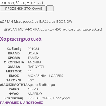
€
i
/μήνα
ΠΡΟΣΘΗΚΗ ΣΤΟ ΚΑΛΑΘΙ
ΔΩΡΕΑΝ Μεταφορικά σε Ελλάδα με BOX NOW
ΔΩΡΕΑΝ ΜΕΤΑΦΟΡΙΚΑ άνω των 45€, για όλες τις παραγγελίες!
Χαρακτηριστικά
Κωδικός
001084
BRAND
BOXER
ΧΡΩΜΑ
ΤΑΜΠΑ
ΟΙΚΟΓΕΝΕΙΑ
ΑΝΔΡΙΚΑ
ΟΜΑΔΑ
ΠΑΠΟΥΤΣΙ
ΜΕΓΕΘΟΣ
44
ΕΙΔΟΣ
ΜΟΚΑΣΙΝΙΑ - LOAFERS
ΤΑΚΟΥΝΙ
3cm
ΔΙΑΘΕΣΙΜΟΤΗΤΑ
Άμεσα διαθέσιμο
ΥΛΙΚΟ
ΔΕΡΜΑ
ΦΥΛΟ
ΑΝΔΡΙΚΟ
Κατάσταση
SPECIAL_OFFER, Προσφορά
ΠΛΗΡΩΜΕΣ & ΑΠΟΣΤΟΛΕΣ