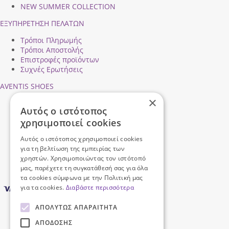
NEW SUMMER COLLECTION
ΕΞΥΠΗΡΕΤΗΣΗ ΠΕΛΑΤΩΝ
Τρόποι Πληρωμής
Τρόποι Αποστολής
Επιστροφές προϊόντων
Συχνές Ερωτήσεις
AVENTIS SHOES
×
Προφίλ εταιρείας
Αυτός ο ιστότοπος
Ασφάλεια Συναλλαγών
χρησιμοποιεί cookies
Προσωπικά Δεδομένα
Επικοινωνήστε μαζί μας
Αυτός ο ιστότοπος χρησιμοποιεί cookies
Όροι Χρήσης
για τη βελτίωση της εμπειρίας των
χρηστών. Χρησιμοποιώντας τον ιστότοπό
μας, παρέχετε τη συγκατάθεσή σας για όλα
τα cookies σύμφωνα με την Πολιτική μας
για τα cookies.
Διαβάστε περισσότερα
ΑΠΟΛΎΤΩΣ ΑΠΑΡΑΊΤΗΤΑ
ΑΠΌΔΟΣΗΣ