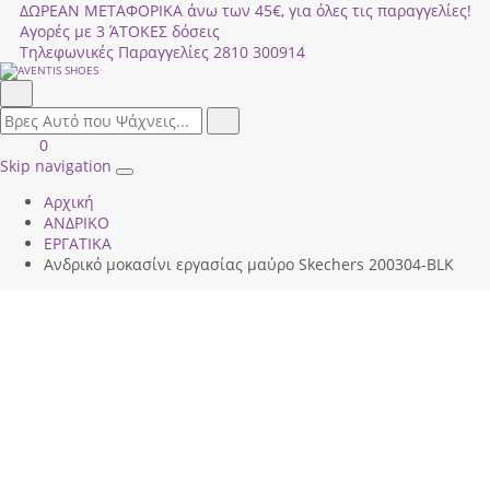
ΔΩΡΕΑΝ ΜΕΤΑΦΟΡΙΚΑ άνω των 45€, για όλες τις παραγγελίες!
Αγορές με 3 ΆΤΟΚΕΣ δόσεις
Τηλεφωνικές Παραγγελίες
2810 300914
Αναζήτηση
field.search
Αναζήτηση
Είσοδος
ΚΑΛΑΘΙ
0
|
ΑΓΟΡΩΝ
Skip navigation
Toggle
Εγγραφή
Αρχική
navigation
ΑΝΔΡΙΚΟ
ΕΡΓΑΤΙΚΑ
Ανδρικό μοκασίνι εργασίας μαύρο Skechers 200304-BLK