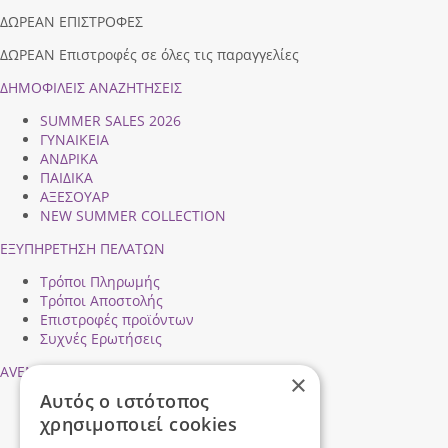
ΔΩΡΕΑΝ ΕΠΙΣΤΡΟΦΕΣ
ΔΩΡΕΑΝ Επιστροφές σε όλες τις παραγγελίες
ΔΗΜΟΦΙΛEIΣ ΑΝΑΖΗΤΗΣΕΙΣ
SUMMER SALES 2026
ΓΥΝΑΙΚΕΙΑ
ΑΝΔΡΙΚΑ
ΠΑΙΔΙΚΑ
ΑΞΕΣΟΥΑΡ
NEW SUMMER COLLECTION
ΕΞΥΠΗΡΕΤΗΣΗ ΠΕΛΑΤΩΝ
Τρόποι Πληρωμής
Τρόποι Αποστολής
Επιστροφές προϊόντων
Συχνές Ερωτήσεις
AVENTIS SHOES
×
Αυτός ο ιστότοπος
Προφίλ εταιρείας
χρησιμοποιεί cookies
Ασφάλεια Συναλλαγών
Προσωπικά Δεδομένα