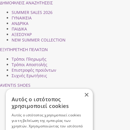
ΔΗΜΟΦΙΛEIΣ ΑΝΑΖΗΤΗΣΕΙΣ
SUMMER SALES 2026
ΓΥΝΑΙΚΕΙΑ
ΑΝΔΡΙΚΑ
ΠΑΙΔΙΚΑ
ΑΞΕΣΟΥΑΡ
NEW SUMMER COLLECTION
ΕΞΥΠΗΡΕΤΗΣΗ ΠΕΛΑΤΩΝ
Τρόποι Πληρωμής
Τρόποι Αποστολής
Επιστροφές προϊόντων
Συχνές Ερωτήσεις
AVENTIS SHOES
×
Προφίλ εταιρείας
Αυτός ο ιστότοπος
Ασφάλεια Συναλλαγών
χρησιμοποιεί cookies
Προσωπικά Δεδομένα
Επικοινωνήστε μαζί μας
Αυτός ο ιστότοπος χρησιμοποιεί cookies
Όροι Χρήσης
για τη βελτίωση της εμπειρίας των
χρηστών. Χρησιμοποιώντας τον ιστότοπό