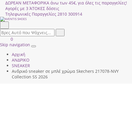
ΔΩΡΕΑΝ ΜΕΤΑΦΟΡΙΚΑ άνω των 45€, για όλες τις παραγγελίες!
Αγορές με 3 ΆΤΟΚΕΣ δόσεις
Τηλεφωνικές Παραγγελίες
2810 300914
Αναζήτηση
field.search
Αναζήτηση
Είσοδος
ΚΑΛΑΘΙ
0
|
ΑΓΟΡΩΝ
Skip navigation
Toggle
Εγγραφή
Αρχική
navigation
ΑΝΔΡΙΚΟ
SNEAKER
Ανδρικό sneaker σε μπλέ χρώμα Skechers 217078-ΝVΥ
Collection SS 2026