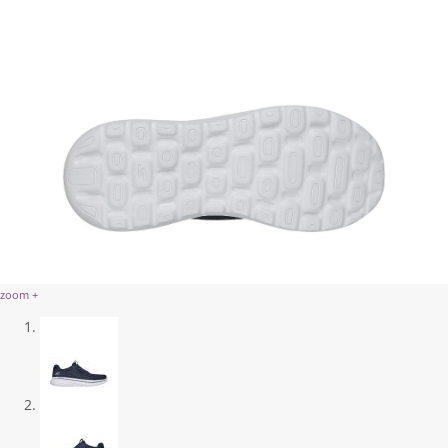
zoom +