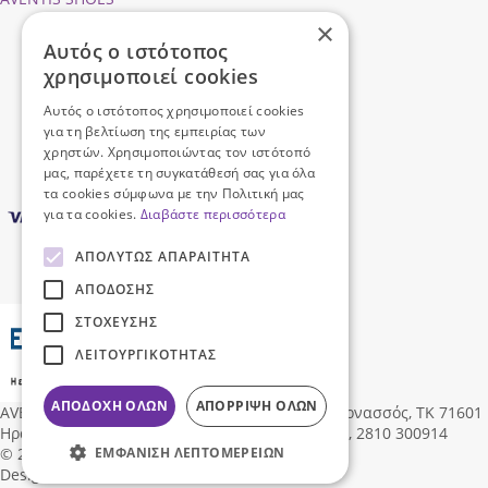
×
Προφίλ εταιρείας
Αυτός ο ιστότοπος
Ασφάλεια Συναλλαγών
χρησιμοποιεί cookies
Προσωπικά Δεδομένα
Επικοινωνήστε μαζί μας
Αυτός ο ιστότοπος χρησιμοποιεί cookies
Όροι Χρήσης
για τη βελτίωση της εμπειρίας των
χρηστών. Χρησιμοποιώντας τον ιστότοπό
μας, παρέχετε τη συγκατάθεσή σας για όλα
τα cookies σύμφωνα με την Πολιτική μας
για τα cookies.
Διαβάστε περισσότερα
ΑΠΟΛΎΤΩΣ ΑΠΑΡΑΊΤΗΤΑ
ΑΠΌΔΟΣΗΣ
ΣΤΌΧΕΥΣΗΣ
ΛΕΙΤΟΥΡΓΙΚΌΤΗΤΑΣ
ΑΠΟΔΟΧΉ ΌΛΩΝ
ΑΠΌΡΡΙΨΗ ΌΛΩΝ
AVENTIS SHOES
Δ/νση:
Ηροδότου 96, Νέα Αλικαρνασσός, ΤΚ 71601
Ηράκλειο Κρήτης, Ελλάδα
,
info@aventisshoes.gr, 2810 300914
ΕΜΦΆΝΙΣΗ ΛΕΠΤΟΜΕΡΕΙΏΝ
© 2026 AVENTIS SHOES All rights reserved
Designed & Developed by
NETMECHANICS