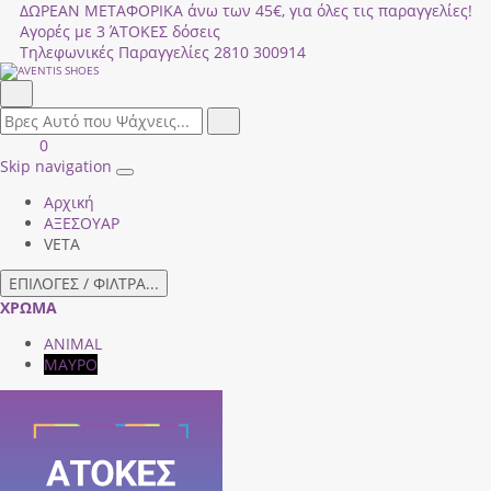
ΔΩΡΕΑΝ ΜΕΤΑΦΟΡΙΚΑ άνω των 45€, για όλες τις παραγγελίες!
Αγορές με 3 ΆΤΟΚΕΣ δόσεις
Τηλεφωνικές Παραγγελίες
2810 300914
Αναζήτηση
field.search
Αναζήτηση
Είσοδος
ΚΑΛΑΘΙ
0
|
ΑΓΟΡΩΝ
Skip navigation
Toggle
Εγγραφή
Αρχική
navigation
ΑΞΕΣΟΥΑΡ
VETA
ΕΠΙΛΟΓΕΣ / ΦΙΛΤΡΑ...
ΧΡΩΜΑ
ANIMAL
ΜΑΥΡΟ