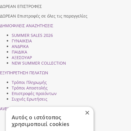
ΔΩΡΕΑΝ ΕΠΙΣΤΡΟΦΕΣ
ΔΩΡΕΑΝ Επιστροφές σε όλες τις παραγγελίες
ΔΗΜΟΦΙΛEIΣ ΑΝΑΖΗΤΗΣΕΙΣ
SUMMER SALES 2026
ΓΥΝΑΙΚΕΙΑ
ΑΝΔΡΙΚΑ
ΠΑΙΔΙΚΑ
ΑΞΕΣΟΥΑΡ
NEW SUMMER COLLECTION
ΕΞΥΠΗΡΕΤΗΣΗ ΠΕΛΑΤΩΝ
Τρόποι Πληρωμής
Τρόποι Αποστολής
Επιστροφές προϊόντων
Συχνές Ερωτήσεις
AVENTIS SHOES
×
Αυτός ο ιστότοπος
Προφίλ εταιρείας
χρησιμοποιεί cookies
Ασφάλεια Συναλλαγών
Προσωπικά Δεδομένα