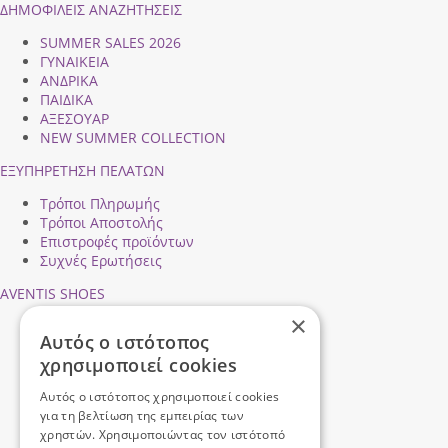
ΔΗΜΟΦΙΛEIΣ ΑΝΑΖΗΤΗΣΕΙΣ
SUMMER SALES 2026
ΓΥΝΑΙΚΕΙΑ
ΑΝΔΡΙΚΑ
ΠΑΙΔΙΚΑ
ΑΞΕΣΟΥΑΡ
NEW SUMMER COLLECTION
ΕΞΥΠΗΡΕΤΗΣΗ ΠΕΛΑΤΩΝ
Τρόποι Πληρωμής
Τρόποι Αποστολής
Επιστροφές προϊόντων
Συχνές Ερωτήσεις
AVENTIS SHOES
×
Προφίλ εταιρείας
Αυτός ο ιστότοπος
Ασφάλεια Συναλλαγών
χρησιμοποιεί cookies
Προσωπικά Δεδομένα
Επικοινωνήστε μαζί μας
Αυτός ο ιστότοπος χρησιμοποιεί cookies
Όροι Χρήσης
για τη βελτίωση της εμπειρίας των
χρηστών. Χρησιμοποιώντας τον ιστότοπό