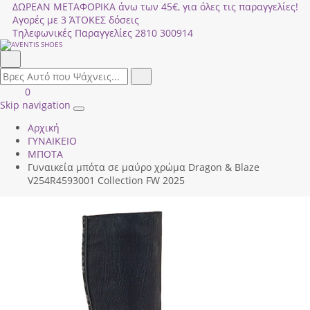
ΔΩΡΕΑΝ ΜΕΤΑΦΟΡΙΚΑ άνω των 45€, για όλες τις παραγγελίες!
Αγορές με 3 ΆΤΟΚΕΣ δόσεις
Τηλεφωνικές Παραγγελίες
2810 300914
Αναζήτηση
field.search
Αναζήτηση
Είσοδος
ΚΑΛΑΘΙ
0
|
ΑΓΟΡΩΝ
Skip navigation
Toggle
Εγγραφή
Αρχική
navigation
ΓΥΝΑΙΚΕΙΟ
ΜΠΟΤΑ
Γυναικεία μπότα σε μαύρο χρώμα Dragon & Blaze
V254R4593001 Collection FW 2025