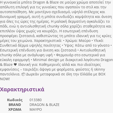
Η γυναικεία μπότα Dragon & Blaze σε μαύρο χρώμα αποτελεί την
απόλυτη επιλογή για τις γυναίκες που αγαπούν το στιλ και την
αυτοπεποίθηση. Με μοντέρνο σχεδιασμό, υψηλό στέλεχος και
δυναμική γραμμή, αυτή η μπότα συνδυάζει κομψότητα και άνεση
για όλες τις ώρες της ημέρας. Η μαλακή δερματίνη αγκαλιάζει το
πόδι, ενώ η αντιολισθητική chunky σόλα χαρίζει σταθερότητα και
επιπλέον ύψος χωρίς να κουράζει. Η εσωτερική επένδυση
προσφέρει ζεστασιά, καθιστώντας τη μπότα ιδανική για τις κρύες
μέρες του χειμώνα. Χαρακτηριστικά: • Χρώμα: Μαύρο • Υλικό:
Συνθετικό δέρμα υψηλής ποιότητας • Ύψος: Κάτω από το γόνατο •
Εσωτερική επένδυση για άνεση και ζεστασιά • Αντιολισθητική
chunky σόλα με ανάγλυφη υφή • Φερμουάρ στο εσωτερικό για
εύκολη εφαρμογή • Minimal design με διακριτικό λογότυπο Dragon
& Blaze 🖤 Ιδανική για: Καθημερινές αλλά και πιο ιδιαίτερες
εμφανίσεις – ταιριάζει άψογα με φορέματα, φούστες ή skinny
παντελόνια. 📦 Δωρεάν μεταφορικά σε όλη την Ελλάδα με BOX
NOW!
Χαρακτηριστικά
Κωδικός
013380
BRAND
DRAGON & BLAZE
ΧΡΩΜΑ
ΜΑΥΡΟ