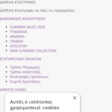
ΔΩΡΕΑΝ ΕΠΙΣΤΡΟΦΕΣ
ΔΩΡΕΑΝ Επιστροφές σε όλες τις παραγγελίες
ΔΗΜΟΦΙΛEIΣ ΑΝΑΖΗΤΗΣΕΙΣ
SUMMER SALES 2026
ΓΥΝΑΙΚΕΙΑ
ΑΝΔΡΙΚΑ
ΠΑΙΔΙΚΑ
ΑΞΕΣΟΥΑΡ
NEW SUMMER COLLECTION
ΕΞΥΠΗΡΕΤΗΣΗ ΠΕΛΑΤΩΝ
Τρόποι Πληρωμής
Τρόποι Αποστολής
Επιστροφές προϊόντων
Συχνές Ερωτήσεις
AVENTIS SHOES
×
Προφίλ εταιρείας
Αυτός ο ιστότοπος
Ασφάλεια Συναλλαγών
χρησιμοποιεί cookies
Προσωπικά Δεδομένα