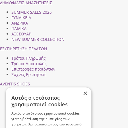
ΔΗΜΟΦΙΛEIΣ ΑΝΑΖΗΤΗΣΕΙΣ
SUMMER SALES 2026
ΓΥΝΑΙΚΕΙΑ
ΑΝΔΡΙΚΑ
ΠΑΙΔΙΚΑ
ΑΞΕΣΟΥΑΡ
NEW SUMMER COLLECTION
ΕΞΥΠΗΡΕΤΗΣΗ ΠΕΛΑΤΩΝ
Τρόποι Πληρωμής
Τρόποι Αποστολής
Επιστροφές προϊόντων
Συχνές Ερωτήσεις
AVENTIS SHOES
×
Προφίλ εταιρείας
Αυτός ο ιστότοπος
Ασφάλεια Συναλλαγών
χρησιμοποιεί cookies
Προσωπικά Δεδομένα
Επικοινωνήστε μαζί μας
Αυτός ο ιστότοπος χρησιμοποιεί cookies
Όροι Χρήσης
για τη βελτίωση της εμπειρίας των
χρηστών. Χρησιμοποιώντας τον ιστότοπό