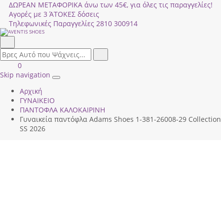
ΔΩΡΕΑΝ ΜΕΤΑΦΟΡΙΚΑ άνω των 45€, για όλες τις παραγγελίες!
Αγορές με 3 ΆΤΟΚΕΣ δόσεις
Τηλεφωνικές Παραγγελίες
2810 300914
Αναζήτηση
field.search
Αναζήτηση
Είσοδος
ΚΑΛΑΘΙ
0
|
ΑΓΟΡΩΝ
Skip navigation
Toggle
Εγγραφή
Αρχική
navigation
ΓΥΝΑΙΚΕΙΟ
ΠΑΝΤΟΦΛΑ ΚΑΛΟΚΑΙΡΙΝΗ
Γυναικεία παντόφλα Adams Shoes 1-381-26008-29 Collection
SS 2026