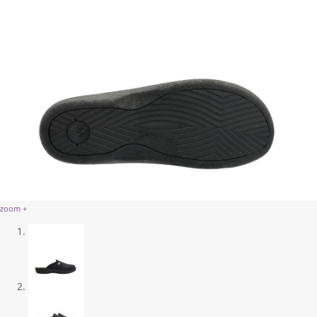
zoom +