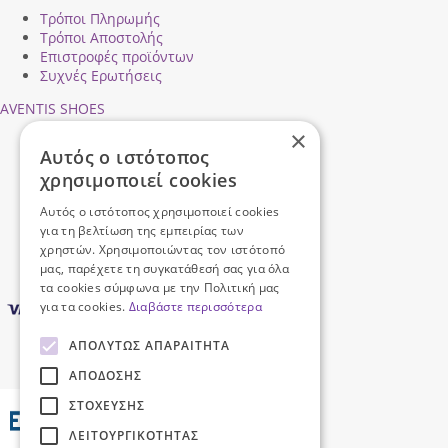
Τρόποι Πληρωμής
Τρόποι Αποστολής
Επιστροφές προϊόντων
Συχνές Ερωτήσεις
AVENTIS SHOES
×
Προφίλ εταιρείας
Αυτός ο ιστότοπος
Ασφάλεια Συναλλαγών
χρησιμοποιεί cookies
Προσωπικά Δεδομένα
Επικοινωνήστε μαζί μας
Αυτός ο ιστότοπος χρησιμοποιεί cookies
Όροι Χρήσης
για τη βελτίωση της εμπειρίας των
χρηστών. Χρησιμοποιώντας τον ιστότοπό
μας, παρέχετε τη συγκατάθεσή σας για όλα
τα cookies σύμφωνα με την Πολιτική μας
για τα cookies.
Διαβάστε περισσότερα
ΑΠΟΛΎΤΩΣ ΑΠΑΡΑΊΤΗΤΑ
ΑΠΌΔΟΣΗΣ
ΣΤΌΧΕΥΣΗΣ
ΛΕΙΤΟΥΡΓΙΚΌΤΗΤΑΣ