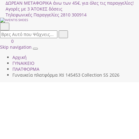
ΔΩΡΕΑΝ ΜΕΤΑΦΟΡΙΚΑ άνω των 45€, για όλες τις παραγγελίες!
Αγορές με 3 ΆΤΟΚΕΣ δόσεις
Τηλεφωνικές Παραγγελίες
2810 300914
Αναζήτηση
field.search
Αναζήτηση
Είσοδος
ΚΑΛΑΘΙ
0
|
ΑΓΟΡΩΝ
Skip navigation
Toggle
Εγγραφή
Αρχική
navigation
ΓΥΝΑΙΚΕΙΟ
ΠΛΑΤΦΟΡΜΑ
Γυναικεία πλατφόρμα Xti 145453 Collection SS 2026