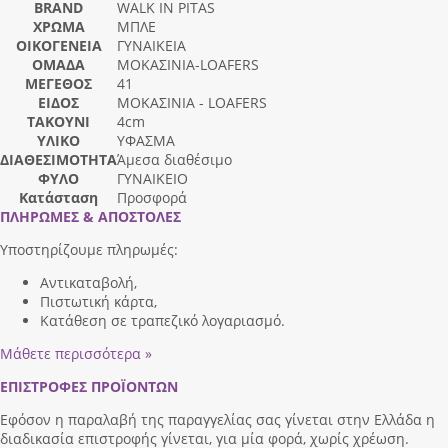
BRAND
WALK IN PITAS
ΧΡΩΜΑ
ΜΠΛΕ
ΟΙΚΟΓΕΝΕΙΑ
ΓΥΝΑΙΚΕΙΑ
ΟΜΑΔΑ
ΜΟΚΑΣΙΝΙΑ-LOAFERS
ΜΕΓΕΘΟΣ
41
ΕΙΔΟΣ
ΜΟΚΑΣΙΝΙΑ - LOAFERS
ΤΑΚΟΥΝΙ
4cm
ΥΛΙΚΟ
ΥΦΑΣΜΑ
ΔΙΑΘΕΣΙΜΟΤΗΤΑ
Άμεσα διαθέσιμο
ΦΥΛΟ
ΓΥΝΑΙΚΕΙΟ
Κατάσταση
Προσφορά
ΠΛΗΡΩΜΕΣ & ΑΠΟΣΤΟΛΕΣ
Υποστηρίζουμε πληρωμές:
Αντικαταβολή,
Πιστωτική κάρτα,
Κατάθεση σε τραπεζικό λογαριασμό.
Μάθετε περισσότερα »
ΕΠΙΣΤΡΟΦΕΣ ΠΡΟΪΟΝΤΩΝ
Εφόσον η παραλαβή της παραγγελίας σας γίνεται στην Ελλάδα η
διαδικασία επιστροφής γίνεται, για μία φορά, χωρίς χρέωση.