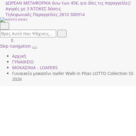
ΔΩΡΕΑΝ ΜΕΤΑΦΟΡΙΚΑ άνω των 45€, για όλες τις παραγγελίες!
Αγορές με 3 ΆΤΟΚΕΣ δόσεις
Τηλεφωνικές Παραγγελίες
2810 300914
Αναζήτηση
field.search
Αναζήτηση
Είσοδος
ΚΑΛΑΘΙ
0
|
ΑΓΟΡΩΝ
Skip navigation
Toggle
Εγγραφή
Αρχική
navigation
ΓΥΝΑΙΚΕΙΟ
ΜΟΚΑΣΙΝΙΑ - LOAFERS
Γυναικείο μοκασίνι loafer Walk in Pitas LΟΤΤΟ Collection SS
2026