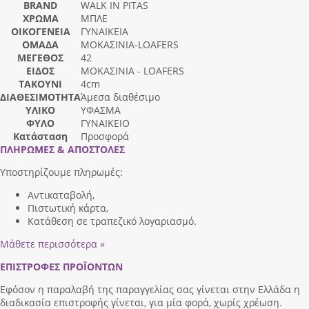
BRAND
WALK IN PITAS
ΧΡΩΜΑ
ΜΠΛΕ
ΟΙΚΟΓΕΝΕΙΑ
ΓΥΝΑΙΚΕΙΑ
ΟΜΑΔΑ
ΜΟΚΑΣΙΝΙΑ-LOAFERS
ΜΕΓΕΘΟΣ
42
ΕΙΔΟΣ
ΜΟΚΑΣΙΝΙΑ - LOAFERS
ΤΑΚΟΥΝΙ
4cm
ΔΙΑΘΕΣΙΜΟΤΗΤΑ
Άμεσα διαθέσιμο
ΥΛΙΚΟ
ΥΦΑΣΜΑ
ΦΥΛΟ
ΓΥΝΑΙΚΕΙΟ
Κατάσταση
Προσφορά
ΠΛΗΡΩΜΕΣ & ΑΠΟΣΤΟΛΕΣ
Υποστηρίζουμε πληρωμές:
Αντικαταβολή,
Πιστωτική κάρτα,
Κατάθεση σε τραπεζικό λογαριασμό.
Μάθετε περισσότερα »
ΕΠΙΣΤΡΟΦΕΣ ΠΡΟΪΟΝΤΩΝ
Εφόσον η παραλαβή της παραγγελίας σας γίνεται στην Ελλάδα η
διαδικασία επιστροφής γίνεται, για μία φορά, χωρίς χρέωση.