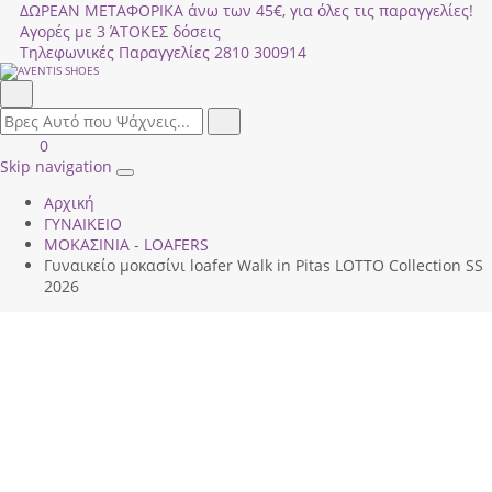
ΔΩΡΕΑΝ ΜΕΤΑΦΟΡΙΚΑ άνω των 45€, για όλες τις παραγγελίες!
Αγορές με 3 ΆΤΟΚΕΣ δόσεις
Τηλεφωνικές Παραγγελίες
2810 300914
Αναζήτηση
field.search
Αναζήτηση
Είσοδος
ΚΑΛΑΘΙ
0
|
ΑΓΟΡΩΝ
Skip navigation
Toggle
Εγγραφή
Αρχική
navigation
ΓΥΝΑΙΚΕΙΟ
ΜΟΚΑΣΙΝΙΑ - LOAFERS
Γυναικείο μοκασίνι loafer Walk in Pitas LΟΤΤΟ Collection SS
2026