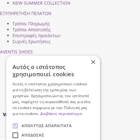
NEW SUMMER COLLECTION
ΕΞΥΠΗΡΕΤΗΣΗ ΠΕΛΑΤΩΝ
Τρόποι Πληρωμής
Τρόποι Αποστολής
Επιστροφές προϊόντων
Συχνές Ερωτήσεις
AVENTIS SHOES
×
Προφίλ εταιρείας
Αυτός ο ιστότοπος
Ασφάλεια Συναλλαγών
χρησιμοποιεί cookies
Προσωπικά Δεδομένα
Επικοινωνήστε μαζί μας
Αυτός ο ιστότοπος χρησιμοποιεί cookies
Όροι Χρήσης
για τη βελτίωση της εμπειρίας των
χρηστών. Χρησιμοποιώντας τον ιστότοπό
μας, παρέχετε τη συγκατάθεσή σας για όλα
τα cookies σύμφωνα με την Πολιτική μας
για τα cookies.
Διαβάστε περισσότερα
ΑΠΟΛΎΤΩΣ ΑΠΑΡΑΊΤΗΤΑ
ΑΠΌΔΟΣΗΣ