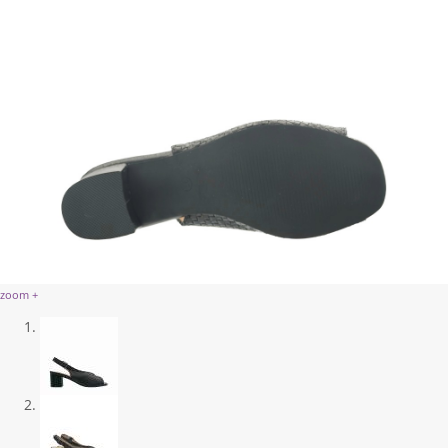
zoom +