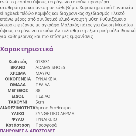
ενώ το μεσαίου ύψους τετράγωνο τακούνι προσφέρει
σταθερότητα και άνεση σε κάθε βήμα. Χαρακτηριστικά Γυναικείο
slingback πέδιλο Κομψός και διαχρονικός σχεδιασμός Πλεκτό
επάνω μέρος από συνθετικό υλικό Ανοιχτή μύτη Ρυθμιζόμενο
λουράκι φτέρνας με αγκράφα Μαλακός πάτος για άνεση Μεσαίου
ύψους τετράγωνο τακούνι Αντιολισθητική εξωτερική σόλα Ιδανικό
για καθημερινές και πιο επίσημες εμφανίσεις
Χαρακτηριστικά
Κωδικός
013631
BRAND
ADAMS SHOES
ΧΡΩΜΑ
ΜΑΥΡΟ
ΟΙΚΟΓΕΝΕΙΑ
ΓΥΝΑΙΚΕΙΑ
ΟΜΑΔΑ
ΠΕΔΙΛΑ
ΜΕΓΕΘΟΣ
38
ΕΙΔΟΣ
ΠΕΔΙΛΟ
ΤΑΚΟΥΝΙ
5cm
ΔΙΑΘΕΣΙΜΟΤΗΤΑ
Άμεσα διαθέσιμο
ΥΛΙΚΟ
ΣΥΝΘΕΤΙΚΟ ΔΕΡΜΑ
ΦΥΛΟ
ΓΥΝΑΙΚΕΙΟ
Κατάσταση
Προσφορά
ΠΛΗΡΩΜΕΣ & ΑΠΟΣΤΟΛΕΣ