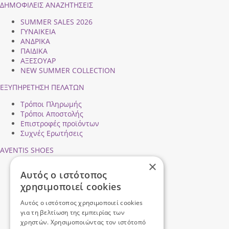
ΔΗΜΟΦΙΛEIΣ ΑΝΑΖΗΤΗΣΕΙΣ
SUMMER SALES 2026
ΓΥΝΑΙΚΕΙΑ
ΑΝΔΡΙΚΑ
ΠΑΙΔΙΚΑ
ΑΞΕΣΟΥΑΡ
NEW SUMMER COLLECTION
ΕΞΥΠΗΡΕΤΗΣΗ ΠΕΛΑΤΩΝ
Τρόποι Πληρωμής
Τρόποι Αποστολής
Επιστροφές προϊόντων
Συχνές Ερωτήσεις
AVENTIS SHOES
×
Προφίλ εταιρείας
Αυτός ο ιστότοπος
Ασφάλεια Συναλλαγών
χρησιμοποιεί cookies
Προσωπικά Δεδομένα
Επικοινωνήστε μαζί μας
Αυτός ο ιστότοπος χρησιμοποιεί cookies
Όροι Χρήσης
για τη βελτίωση της εμπειρίας των
χρηστών. Χρησιμοποιώντας τον ιστότοπό