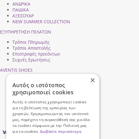
ΑΝΔΡΙΚΑ
ΠΑΙΔΙΚΑ
ΑΞΕΣΟΥΑΡ
NEW SUMMER COLLECTION
ΕΞΥΠΗΡΕΤΗΣΗ ΠΕΛΑΤΩΝ
Τρόποι Πληρωμής
Τρόποι Αποστολής
Επιστροφές προϊόντων
Συχνές Ερωτήσεις
AVENTIS SHOES
×
Προφίλ εταιρείας
Αυτός ο ιστότοπος
Ασφάλεια Συναλλαγών
χρησιμοποιεί cookies
Προσωπικά Δεδομένα
Επικοινωνήστε μαζί μας
Αυτός ο ιστότοπος χρησιμοποιεί cookies
Όροι Χρήσης
για τη βελτίωση της εμπειρίας των
χρηστών. Χρησιμοποιώντας τον ιστότοπό
μας, παρέχετε τη συγκατάθεσή σας για όλα
τα cookies σύμφωνα με την Πολιτική μας
για τα cookies.
Διαβάστε περισσότερα