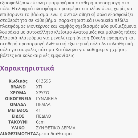
εξασφαλίζουν εύκολη εφαρμογή και σταθερή προσαρμογή στο
πόδι. Η ελαφριά πλατφόρμα προσφέρει επιπλέον ύψος χωρίς να
επιβαρύνει το βάδισμα, ενώ η αντιολισθητική σόλα εξασφαλίζει
σταθερότητα σε κάθε βήμα. Χαρακτηριστικά Γυναικεία πέδιλα
πλατφόρμας Μοντέρνος και κομψός σχεδιασμός Δύο ρυθμιζόμενα
λουράκια με αυτοκόλλητο κλείσιμο Ανατομικός και μαλακός πάτος
Ελαφριά πλατφόρμα για μεγαλύτερη άνεση Εύκολη εφαρμογή και
σταθερή προσαρμογή Ανθεκτική εξωτερική σόλα Αντιολισθητική
σόλα για ασφαλές πάτημα Κατάλληλα για καθημερινή χρήση,
βόλτες και καλοκαιρινές εμφανίσεις
Χαρακτηριστικά
Κωδικός
013595
BRAND
XTI
ΧΡΩΜΑ
ΧΡΥΣΟ
ΟΙΚΟΓΕΝΕΙΑ
ΓΥΝΑΙΚΕΙΑ
ΟΜΑΔΑ
ΠΕΔΙΛΑ
ΜΕΓΕΘΟΣ
41
ΕΙΔΟΣ
ΠΕΔΙΛΟ
ΤΑΚΟΥΝΙ
6cm
ΥΛΙΚΟ
ΣΥΝΘΕΤΙΚΟ ΔΕΡΜΑ
ΔΙΑΘΕΣΙΜΟΤΗΤΑ
Άμεσα διαθέσιμο