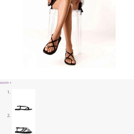
zoom +