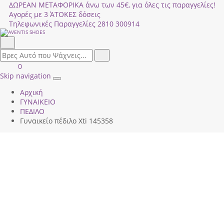
ΔΩΡΕΑΝ ΜΕΤΑΦΟΡΙΚΑ άνω των 45€, για όλες τις παραγγελίες!
Αγορές με 3 ΆΤΟΚΕΣ δόσεις
Τηλεφωνικές Παραγγελίες
2810 300914
Αναζήτηση
field.search
Αναζήτηση
Είσοδος
ΚΑΛΑΘΙ
0
|
ΑΓΟΡΩΝ
Skip navigation
Toggle
Εγγραφή
Αρχική
navigation
ΓΥΝΑΙΚΕΙΟ
ΠΕΔΙΛΟ
Γυναικείο πέδιλο Xti 145358