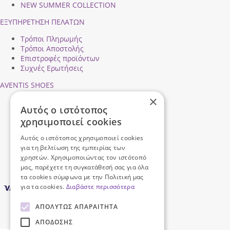
NEW SUMMER COLLECTION
ΕΞΥΠΗΡΕΤΗΣΗ ΠΕΛΑΤΩΝ
Τρόποι Πληρωμής
Τρόποι Αποστολής
Επιστροφές προϊόντων
Συχνές Ερωτήσεις
AVENTIS SHOES
×
Προφίλ εταιρείας
Αυτός ο ιστότοπος
Ασφάλεια Συναλλαγών
χρησιμοποιεί cookies
Προσωπικά Δεδομένα
Επικοινωνήστε μαζί μας
Αυτός ο ιστότοπος χρησιμοποιεί cookies
Όροι Χρήσης
για τη βελτίωση της εμπειρίας των
χρηστών. Χρησιμοποιώντας τον ιστότοπό
μας, παρέχετε τη συγκατάθεσή σας για όλα
τα cookies σύμφωνα με την Πολιτική μας
για τα cookies.
Διαβάστε περισσότερα
ΑΠΟΛΎΤΩΣ ΑΠΑΡΑΊΤΗΤΑ
ΑΠΌΔΟΣΗΣ