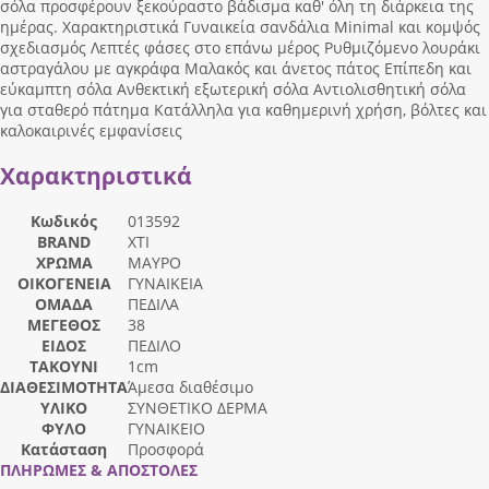
σόλα προσφέρουν ξεκούραστο βάδισμα καθ' όλη τη διάρκεια της
ημέρας. Χαρακτηριστικά Γυναικεία σανδάλια Minimal και κομψός
σχεδιασμός Λεπτές φάσες στο επάνω μέρος Ρυθμιζόμενο λουράκι
αστραγάλου με αγκράφα Μαλακός και άνετος πάτος Επίπεδη και
εύκαμπτη σόλα Ανθεκτική εξωτερική σόλα Αντιολισθητική σόλα
για σταθερό πάτημα Κατάλληλα για καθημερινή χρήση, βόλτες και
καλοκαιρινές εμφανίσεις
Χαρακτηριστικά
Κωδικός
013592
BRAND
XTI
ΧΡΩΜΑ
ΜΑΥΡΟ
ΟΙΚΟΓΕΝΕΙΑ
ΓΥΝΑΙΚΕΙΑ
ΟΜΑΔΑ
ΠΕΔΙΛΑ
ΜΕΓΕΘΟΣ
38
ΕΙΔΟΣ
ΠΕΔΙΛΟ
ΤΑΚΟΥΝΙ
1cm
ΔΙΑΘΕΣΙΜΟΤΗΤΑ
Άμεσα διαθέσιμο
ΥΛΙΚΟ
ΣΥΝΘΕΤΙΚΟ ΔΕΡΜΑ
ΦΥΛΟ
ΓΥΝΑΙΚΕΙΟ
Κατάσταση
Προσφορά
ΠΛΗΡΩΜΕΣ & ΑΠΟΣΤΟΛΕΣ