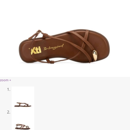
zoom +