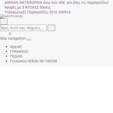
ΔΩΡΕΑΝ ΜΕΤΑΦΟΡΙΚΑ άνω των 45€, για όλες τις παραγγελίες!
Αγορές με 3 ΆΤΟΚΕΣ δόσεις
Τηλεφωνικές Παραγγελίες
2810 300914
Αναζήτηση
field.search
Αναζήτηση
Είσοδος
ΚΑΛΑΘΙ
0
|
ΑΓΟΡΩΝ
Skip navigation
Toggle
Εγγραφή
Αρχική
navigation
ΓΥΝΑΙΚΕΙΟ
ΠΕΔΙΛΟ
Γυναικείο πέδιλο Xti 145358