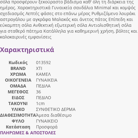
σόλα προσφέρουν ξεκούραστο βάδισμα καθ' όλη τη διάρκεια της
ημέρας. Χαρακτηριστικά Γυναικεία σανδάλια Minimal και κομψός
σχεδιασμός Λεπτές φάσες στο επάνω μέρος Ρυθμιζόμενο λουράκι
αστραγάλου με αγκράφα Μαλακός και άνετος πάτος Επίπεδη και
εύκαμπτη σόλα Ανθεκτική εξωτερική σόλα Αντιολισθητική σόλα
για σταθερό πάτημα Κατάλληλα για καθημερινή χρήση, βόλτες και
καλοκαιρινές εμφανίσεις
Χαρακτηριστικά
Κωδικός
013592
BRAND
XTI
ΧΡΩΜΑ
ΚΑΜΕΛ
ΟΙΚΟΓΕΝΕΙΑ
ΓΥΝΑΙΚΕΙΑ
ΟΜΑΔΑ
ΠΕΔΙΛΑ
ΜΕΓΕΘΟΣ
36
ΕΙΔΟΣ
ΠΕΔΙΛΟ
ΤΑΚΟΥΝΙ
1cm
ΥΛΙΚΟ
ΣΥΝΘΕΤΙΚΟ ΔΕΡΜΑ
ΔΙΑΘΕΣΙΜΟΤΗΤΑ
Άμεσα διαθέσιμο
ΦΥΛΟ
ΓΥΝΑΙΚΕΙΟ
Κατάσταση
Προσφορά
ΠΛΗΡΩΜΕΣ & ΑΠΟΣΤΟΛΕΣ