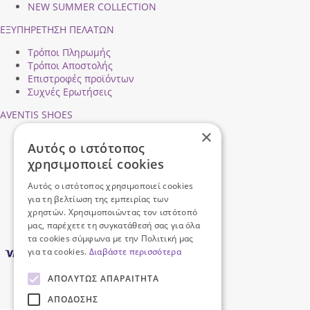
NEW SUMMER COLLECTION
ΕΞΥΠΗΡΕΤΗΣΗ ΠΕΛΑΤΩΝ
Τρόποι Πληρωμής
Τρόποι Αποστολής
Επιστροφές προϊόντων
Συχνές Ερωτήσεις
AVENTIS SHOES
×
Προφίλ εταιρείας
Αυτός ο ιστότοπος
Ασφάλεια Συναλλαγών
χρησιμοποιεί cookies
Προσωπικά Δεδομένα
Επικοινωνήστε μαζί μας
Αυτός ο ιστότοπος χρησιμοποιεί cookies
Όροι Χρήσης
για τη βελτίωση της εμπειρίας των
χρηστών. Χρησιμοποιώντας τον ιστότοπό
μας, παρέχετε τη συγκατάθεσή σας για όλα
τα cookies σύμφωνα με την Πολιτική μας
για τα cookies.
Διαβάστε περισσότερα
ΑΠΟΛΎΤΩΣ ΑΠΑΡΑΊΤΗΤΑ
ΑΠΌΔΟΣΗΣ