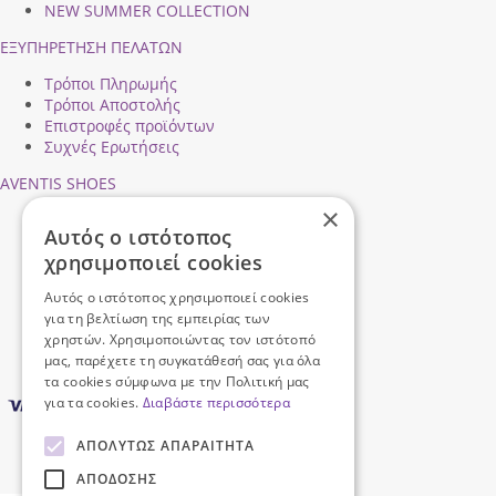
NEW SUMMER COLLECTION
ΕΞΥΠΗΡΕΤΗΣΗ ΠΕΛΑΤΩΝ
Τρόποι Πληρωμής
Τρόποι Αποστολής
Επιστροφές προϊόντων
Συχνές Ερωτήσεις
AVENTIS SHOES
×
Προφίλ εταιρείας
Αυτός ο ιστότοπος
Ασφάλεια Συναλλαγών
χρησιμοποιεί cookies
Προσωπικά Δεδομένα
Επικοινωνήστε μαζί μας
Αυτός ο ιστότοπος χρησιμοποιεί cookies
Όροι Χρήσης
για τη βελτίωση της εμπειρίας των
χρηστών. Χρησιμοποιώντας τον ιστότοπό
μας, παρέχετε τη συγκατάθεσή σας για όλα
τα cookies σύμφωνα με την Πολιτική μας
για τα cookies.
Διαβάστε περισσότερα
ΑΠΟΛΎΤΩΣ ΑΠΑΡΑΊΤΗΤΑ
ΑΠΌΔΟΣΗΣ