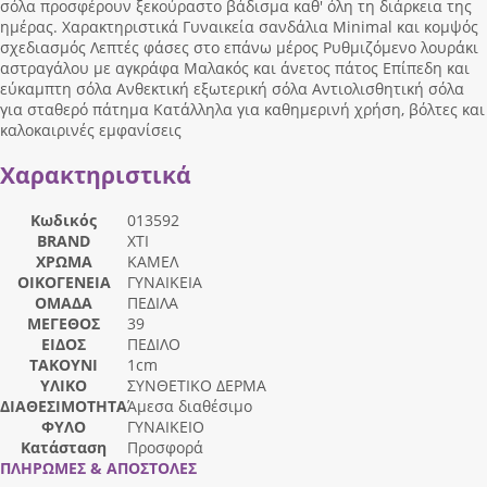
σόλα προσφέρουν ξεκούραστο βάδισμα καθ' όλη τη διάρκεια της
ημέρας. Χαρακτηριστικά Γυναικεία σανδάλια Minimal και κομψός
σχεδιασμός Λεπτές φάσες στο επάνω μέρος Ρυθμιζόμενο λουράκι
αστραγάλου με αγκράφα Μαλακός και άνετος πάτος Επίπεδη και
εύκαμπτη σόλα Ανθεκτική εξωτερική σόλα Αντιολισθητική σόλα
για σταθερό πάτημα Κατάλληλα για καθημερινή χρήση, βόλτες και
καλοκαιρινές εμφανίσεις
Χαρακτηριστικά
Κωδικός
013592
BRAND
XTI
ΧΡΩΜΑ
ΚΑΜΕΛ
ΟΙΚΟΓΕΝΕΙΑ
ΓΥΝΑΙΚΕΙΑ
ΟΜΑΔΑ
ΠΕΔΙΛΑ
ΜΕΓΕΘΟΣ
39
ΕΙΔΟΣ
ΠΕΔΙΛΟ
ΤΑΚΟΥΝΙ
1cm
ΥΛΙΚΟ
ΣΥΝΘΕΤΙΚΟ ΔΕΡΜΑ
ΔΙΑΘΕΣΙΜΟΤΗΤΑ
Άμεσα διαθέσιμο
ΦΥΛΟ
ΓΥΝΑΙΚΕΙΟ
Κατάσταση
Προσφορά
ΠΛΗΡΩΜΕΣ & ΑΠΟΣΤΟΛΕΣ