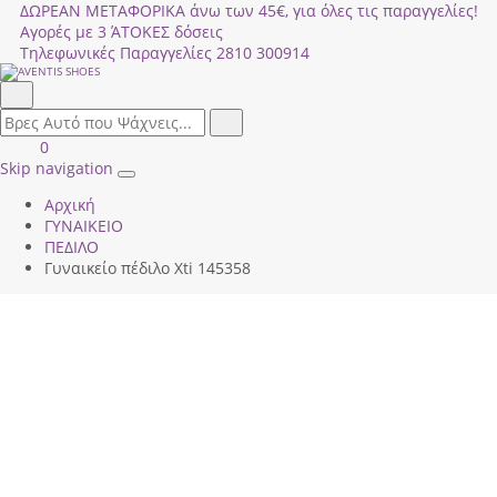
ΔΩΡΕΑΝ ΜΕΤΑΦΟΡΙΚΑ άνω των 45€, για όλες τις παραγγελίες!
Αγορές με 3 ΆΤΟΚΕΣ δόσεις
Τηλεφωνικές Παραγγελίες
2810 300914
Αναζήτηση
field.search
Αναζήτηση
Είσοδος
ΚΑΛΑΘΙ
0
|
ΑΓΟΡΩΝ
Skip navigation
Toggle
Εγγραφή
Αρχική
navigation
ΓΥΝΑΙΚΕΙΟ
ΠΕΔΙΛΟ
Γυναικείο πέδιλο Xti 145358