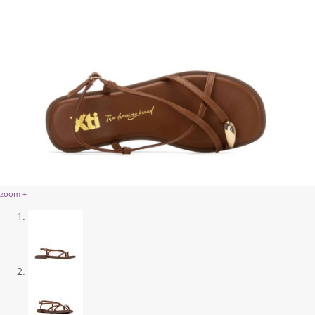
zoom +