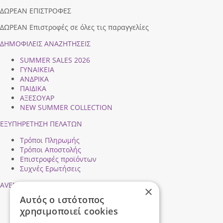
ΔΩΡΕΑΝ ΕΠΙΣΤΡΟΦΕΣ
ΔΩΡΕΑΝ Επιστροφές σε όλες τις παραγγελίες
ΔΗΜΟΦΙΛEIΣ ΑΝΑΖΗΤΗΣΕΙΣ
SUMMER SALES 2026
ΓΥΝΑΙΚΕΙΑ
ΑΝΔΡΙΚΑ
ΠΑΙΔΙΚΑ
ΑΞΕΣΟΥΑΡ
NEW SUMMER COLLECTION
ΕΞΥΠΗΡΕΤΗΣΗ ΠΕΛΑΤΩΝ
Τρόποι Πληρωμής
Τρόποι Αποστολής
Επιστροφές προϊόντων
Συχνές Ερωτήσεις
AVENTIS SHOES
×
Αυτός ο ιστότοπος
Προφίλ εταιρείας
χρησιμοποιεί cookies
Ασφάλεια Συναλλαγών
Προσωπικά Δεδομένα