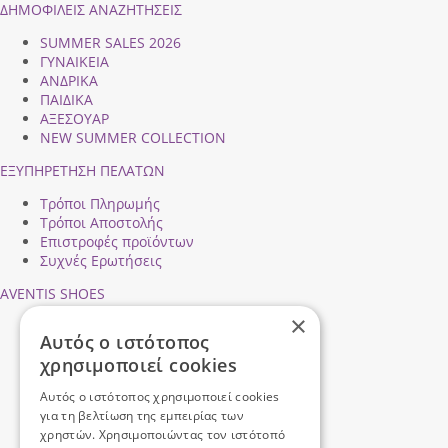
ΔΗΜΟΦΙΛEIΣ ΑΝΑΖΗΤΗΣΕΙΣ
SUMMER SALES 2026
ΓΥΝΑΙΚΕΙΑ
ΑΝΔΡΙΚΑ
ΠΑΙΔΙΚΑ
ΑΞΕΣΟΥΑΡ
NEW SUMMER COLLECTION
ΕΞΥΠΗΡΕΤΗΣΗ ΠΕΛΑΤΩΝ
Τρόποι Πληρωμής
Τρόποι Αποστολής
Επιστροφές προϊόντων
Συχνές Ερωτήσεις
AVENTIS SHOES
×
Προφίλ εταιρείας
Αυτός ο ιστότοπος
Ασφάλεια Συναλλαγών
χρησιμοποιεί cookies
Προσωπικά Δεδομένα
Επικοινωνήστε μαζί μας
Αυτός ο ιστότοπος χρησιμοποιεί cookies
Όροι Χρήσης
για τη βελτίωση της εμπειρίας των
χρηστών. Χρησιμοποιώντας τον ιστότοπό