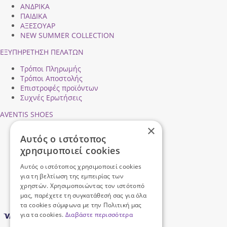
ΑΝΔΡΙΚΑ
ΠΑΙΔΙΚΑ
ΑΞΕΣΟΥΑΡ
NEW SUMMER COLLECTION
ΕΞΥΠΗΡΕΤΗΣΗ ΠΕΛΑΤΩΝ
Τρόποι Πληρωμής
Τρόποι Αποστολής
Επιστροφές προϊόντων
Συχνές Ερωτήσεις
AVENTIS SHOES
×
Προφίλ εταιρείας
Αυτός ο ιστότοπος
Ασφάλεια Συναλλαγών
χρησιμοποιεί cookies
Προσωπικά Δεδομένα
Επικοινωνήστε μαζί μας
Αυτός ο ιστότοπος χρησιμοποιεί cookies
Όροι Χρήσης
για τη βελτίωση της εμπειρίας των
χρηστών. Χρησιμοποιώντας τον ιστότοπό
μας, παρέχετε τη συγκατάθεσή σας για όλα
τα cookies σύμφωνα με την Πολιτική μας
για τα cookies.
Διαβάστε περισσότερα