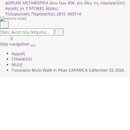
ΔΩΡΕΑΝ ΜΕΤΑΦΟΡΙΚΑ άνω των 45€, για όλες τις παραγγελίες!
Αγορές με 3 ΆΤΟΚΕΣ δόσεις
Τηλεφωνικές Παραγγελίες
2810 300914
Αναζήτηση
field.search
Αναζήτηση
Είσοδος
ΚΑΛΑΘΙ
0
|
ΑΓΟΡΩΝ
Skip navigation
Toggle
Εγγραφή
Αρχική
navigation
ΓΥΝΑΙΚΕΙΟ
MULE
Γυναικείο Mule Walk in Pitas CΑΡΑRΙCΑ Collection SS 2026