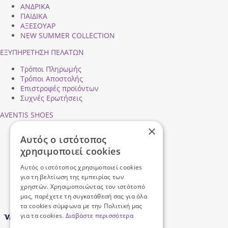
ΑΝΔΡΙΚΑ
ΠΑΙΔΙΚΑ
ΑΞΕΣΟΥΑΡ
NEW SUMMER COLLECTION
ΕΞΥΠΗΡΕΤΗΣΗ ΠΕΛΑΤΩΝ
Τρόποι Πληρωμής
Τρόποι Αποστολής
Επιστροφές προϊόντων
Συχνές Ερωτήσεις
AVENTIS SHOES
×
Προφίλ εταιρείας
Αυτός ο ιστότοπος
Ασφάλεια Συναλλαγών
χρησιμοποιεί cookies
Προσωπικά Δεδομένα
Επικοινωνήστε μαζί μας
Αυτός ο ιστότοπος χρησιμοποιεί cookies
Όροι Χρήσης
για τη βελτίωση της εμπειρίας των
χρηστών. Χρησιμοποιώντας τον ιστότοπό
μας, παρέχετε τη συγκατάθεσή σας για όλα
τα cookies σύμφωνα με την Πολιτική μας
για τα cookies.
Διαβάστε περισσότερα