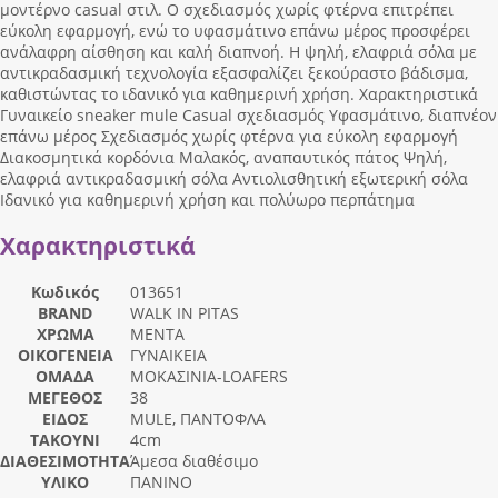
μοντέρνο casual στιλ. Ο σχεδιασμός χωρίς φτέρνα επιτρέπει
εύκολη εφαρμογή, ενώ το υφασμάτινο επάνω μέρος προσφέρει
ανάλαφρη αίσθηση και καλή διαπνοή. Η ψηλή, ελαφριά σόλα με
αντικραδασμική τεχνολογία εξασφαλίζει ξεκούραστο βάδισμα,
καθιστώντας το ιδανικό για καθημερινή χρήση. Χαρακτηριστικά
Γυναικείο sneaker mule Casual σχεδιασμός Υφασμάτινο, διαπνέον
επάνω μέρος Σχεδιασμός χωρίς φτέρνα για εύκολη εφαρμογή
Διακοσμητικά κορδόνια Μαλακός, αναπαυτικός πάτος Ψηλή,
ελαφριά αντικραδασμική σόλα Αντιολισθητική εξωτερική σόλα
Ιδανικό για καθημερινή χρήση και πολύωρο περπάτημα
Χαρακτηριστικά
Κωδικός
013651
BRAND
WALK IN PITAS
ΧΡΩΜΑ
MENTA
ΟΙΚΟΓΕΝΕΙΑ
ΓΥΝΑΙΚΕΙΑ
ΟΜΑΔΑ
ΜΟΚΑΣΙΝΙΑ-LOAFERS
ΜΕΓΕΘΟΣ
38
ΕΙΔΟΣ
MULE, ΠΑΝΤΟΦΛΑ
ΤΑΚΟΥΝΙ
4cm
ΔΙΑΘΕΣΙΜΟΤΗΤΑ
Άμεσα διαθέσιμο
ΥΛΙΚΟ
ΠΑΝΙΝΟ