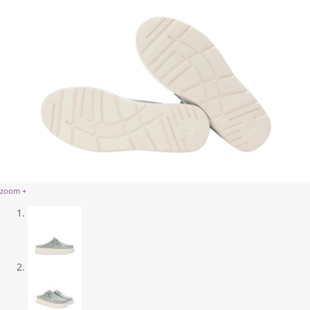
zoom +