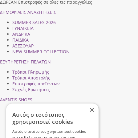
ΔΩΡΕΑΝ Επιστροφές σε όλες τις παραγγελίες
ΔΗΜΟΦΙΛEIΣ ΑΝΑΖΗΤΗΣΕΙΣ
SUMMER SALES 2026
ΓΥΝΑΙΚΕΙΑ
ΑΝΔΡΙΚΑ
ΠΑΙΔΙΚΑ
ΑΞΕΣΟΥΑΡ
NEW SUMMER COLLECTION
ΕΞΥΠΗΡΕΤΗΣΗ ΠΕΛΑΤΩΝ
Τρόποι Πληρωμής
Τρόποι Αποστολής
Επιστροφές προϊόντων
Συχνές Ερωτήσεις
AVENTIS SHOES
×
Προφίλ εταιρείας
Αυτός ο ιστότοπος
Ασφάλεια Συναλλαγών
χρησιμοποιεί cookies
Προσωπικά Δεδομένα
Επικοινωνήστε μαζί μας
Αυτός ο ιστότοπος χρησιμοποιεί cookies
Όροι Χρήσης
για τη βελτίωση της εμπειρίας των