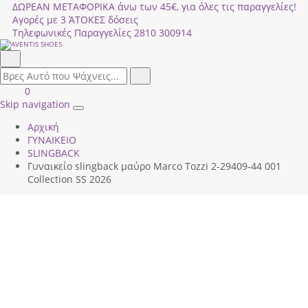
ΔΩΡΕΑΝ ΜΕΤΑΦΟΡΙΚΑ άνω των 45€, για όλες τις παραγγελίες!
Αγορές με 3 ΆΤΟΚΕΣ δόσεις
Τηλεφωνικές Παραγγελίες
2810 300914
Αναζήτηση
field.search
Αναζήτηση
Είσοδος
ΚΑΛΑΘΙ
0
|
ΑΓΟΡΩΝ
Skip navigation
Toggle
Εγγραφή
Αρχική
navigation
ΓΥΝΑΙΚΕΙΟ
SLINGBACK
Γυναικείο slingback μαύρο Marco Tozzi 2-29409-44 001
Collection SS 2026