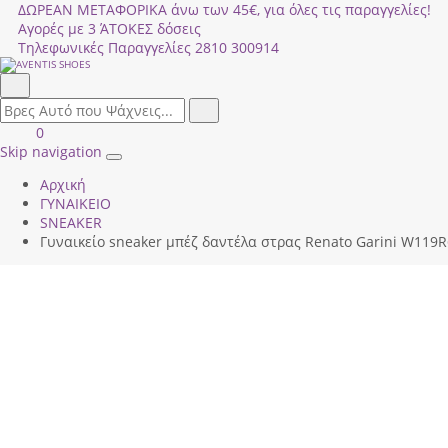
ΔΩΡΕΑΝ ΜΕΤΑΦΟΡΙΚΑ άνω των 45€, για όλες τις παραγγελίες!
Αγορές με 3 ΆΤΟΚΕΣ δόσεις
Τηλεφωνικές Παραγγελίες
2810 300914
Αναζήτηση
field.search
Αναζήτηση
Είσοδος
ΚΑΛΑΘΙ
0
|
ΑΓΟΡΩΝ
Skip navigation
Toggle
Εγγραφή
Αρχική
navigation
ΓΥΝΑΙΚΕΙΟ
SNEAKER
Γυναικείο sneaker μπέζ δαντέλα στρας Renato Garini W119R