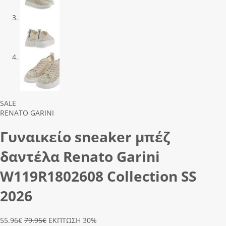
Previous
Next
SALE
RENATO GARINI
Γυναικείο sneaker μπέζ
δαντέλα Renato Garini
W119R1802608 Collection SS
2026
55.96
€
79.95€
ΕΚΠΤΩΣΗ 30%