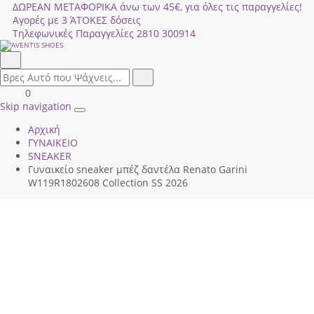
ΔΩΡΕΑΝ ΜΕΤΑΦΟΡΙΚΑ άνω των 45€, για όλες τις παραγγελίες!
Αγορές με 3 ΆΤΟΚΕΣ δόσεις
Τηλεφωνικές Παραγγελίες
2810 300914
Αναζήτηση
field.search
Αναζήτηση
Είσοδος
ΚΑΛΑΘΙ
0
|
ΑΓΟΡΩΝ
Skip navigation
Toggle
Εγγραφή
Αρχική
navigation
ΓΥΝΑΙΚΕΙΟ
SNEAKER
Γυναικείο sneaker μπέζ δαντέλα Renato Garini
W119R1802608 Collection SS 2026