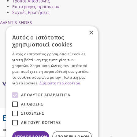
Τρόποι Αποστολής
Επιστροφές προϊόντων
Συχνές Ερωτήσεις
AVENTIS SHOES
×
Προφίλ εταιρείας
Αυτός ο ιστότοπος
Ασφάλεια Συναλλαγών
χρησιμοποιεί cookies
Προσωπικά Δεδομένα
Επικοινωνήστε μαζί μας
Αυτός ο ιστότοπος χρησιμοποιεί cookies
Όροι Χρήσης
για τη βελτίωση της εμπειρίας των
χρηστών. Χρησιμοποιώντας τον ιστότοπό
μας, παρέχετε τη συγκατάθεσή σας για όλα
τα cookies σύμφωνα με την Πολιτική μας
για τα cookies.
Διαβάστε περισσότερα
ΑΠΟΛΎΤΩΣ ΑΠΑΡΑΊΤΗΤΑ
ΑΠΌΔΟΣΗΣ
ΣΤΌΧΕΥΣΗΣ
ΛΕΙΤΟΥΡΓΙΚΌΤΗΤΑΣ
ΑΠΟΔΟΧΉ ΌΛΩΝ
ΑΠΌΡΡΙΨΗ ΌΛΩΝ