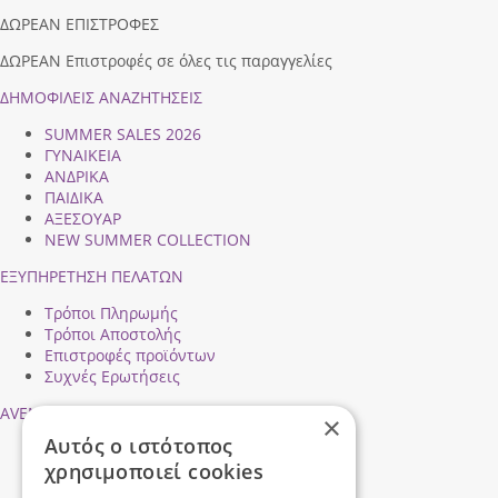
ΔΩΡΕΑΝ ΕΠΙΣΤΡΟΦΕΣ
ΔΩΡΕΑΝ Επιστροφές σε όλες τις παραγγελίες
ΔΗΜΟΦΙΛEIΣ ΑΝΑΖΗΤΗΣΕΙΣ
SUMMER SALES 2026
ΓΥΝΑΙΚΕΙΑ
ΑΝΔΡΙΚΑ
ΠΑΙΔΙΚΑ
ΑΞΕΣΟΥΑΡ
NEW SUMMER COLLECTION
ΕΞΥΠΗΡΕΤΗΣΗ ΠΕΛΑΤΩΝ
Τρόποι Πληρωμής
Τρόποι Αποστολής
Επιστροφές προϊόντων
Συχνές Ερωτήσεις
AVENTIS SHOES
×
Αυτός ο ιστότοπος
Προφίλ εταιρείας
χρησιμοποιεί cookies
Ασφάλεια Συναλλαγών
Προσωπικά Δεδομένα