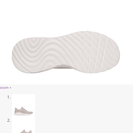
zoom +