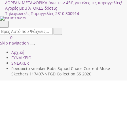
ΔΩΡΕΑΝ ΜΕΤΑΦΟΡΙΚΑ άνω των 45€, για όλες τις παραγγελίες!
Αγορές με 3 ΆΤΟΚΕΣ δόσεις
Τηλεφωνικές Παραγγελίες
2810 300914
Αναζήτηση
field.search
Αναζήτηση
Είσοδος
ΚΑΛΑΘΙ
0
|
ΑΓΟΡΩΝ
Skip navigation
Toggle
Εγγραφή
Αρχική
navigation
ΓΥΝΑΙΚΕΙΟ
SNEAKER
Γυναικείο sneaker Bobs Squad Chaos Current Muse
Skechers 117497-NTGD Collection SS 2026