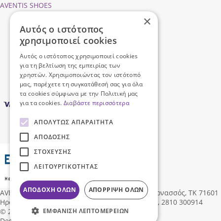
AVENTIS SHOES
×
Προφίλ εταιρείας
Αυτός ο ιστότοπος
Ασφάλεια Συναλλαγών
χρησιμοποιεί cookies
Προσωπικά Δεδομένα
Επικοινωνήστε μαζί μας
Αυτός ο ιστότοπος χρησιμοποιεί cookies
Όροι Χρήσης
για τη βελτίωση της εμπειρίας των
χρηστών. Χρησιμοποιώντας τον ιστότοπό
μας, παρέχετε τη συγκατάθεσή σας για όλα
τα cookies σύμφωνα με την Πολιτική μας
για τα cookies.
Διαβάστε περισσότερα
ΑΠΟΛΎΤΩΣ ΑΠΑΡΑΊΤΗΤΑ
ΑΠΌΔΟΣΗΣ
ΣΤΌΧΕΥΣΗΣ
ΛΕΙΤΟΥΡΓΙΚΌΤΗΤΑΣ
ΑΠΟΔΟΧΉ ΌΛΩΝ
ΑΠΌΡΡΙΨΗ ΌΛΩΝ
AVENTIS SHOES
Δ/νση:
Ηροδότου 96, Νέα Αλικαρνασσός, ΤΚ 71601
Ηράκλειο Κρήτης, Ελλάδα
,
info@aventisshoes.gr, 2810 300914
ΕΜΦΆΝΙΣΗ ΛΕΠΤΟΜΕΡΕΙΏΝ
© 2026 AVENTIS SHOES All rights reserved
Designed & Developed by
NETMECHANICS