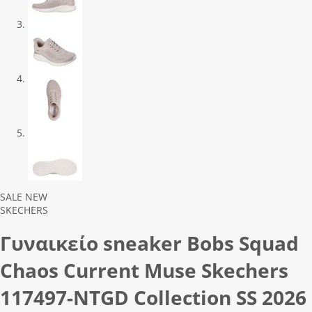
Previous
Next
SALE
NEW
SKECHERS
Γυναικείο sneaker Bobs Squad
Chaos Current Muse Skechers
117497-NTGD Collection SS 2026