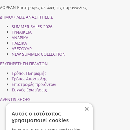
ΔΩΡΕΑΝ Επιστροφές σε όλες τις παραγγελίες
ΔΗΜΟΦΙΛEIΣ ΑΝΑΖΗΤΗΣΕΙΣ
SUMMER SALES 2026
ΓΥΝΑΙΚΕΙΑ
ΑΝΔΡΙΚΑ
ΠΑΙΔΙΚΑ
ΑΞΕΣΟΥΑΡ
NEW SUMMER COLLECTION
ΕΞΥΠΗΡΕΤΗΣΗ ΠΕΛΑΤΩΝ
Τρόποι Πληρωμής
Τρόποι Αποστολής
Επιστροφές προϊόντων
Συχνές Ερωτήσεις
AVENTIS SHOES
×
Προφίλ εταιρείας
Αυτός ο ιστότοπος
Ασφάλεια Συναλλαγών
χρησιμοποιεί cookies
Προσωπικά Δεδομένα
Επικοινωνήστε μαζί μας
Αυτός ο ιστότοπος χρησιμοποιεί cookies