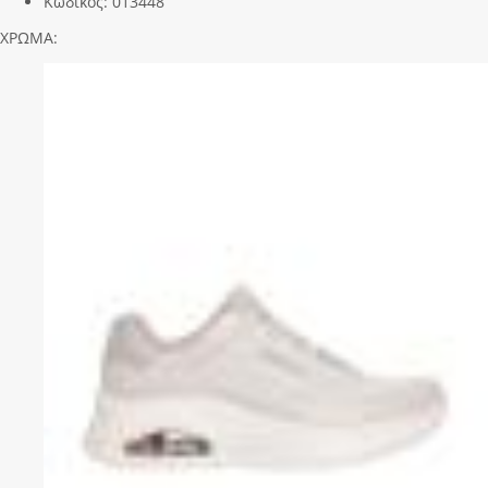
Κωδικός:
013448
ΧΡΩΜΑ: