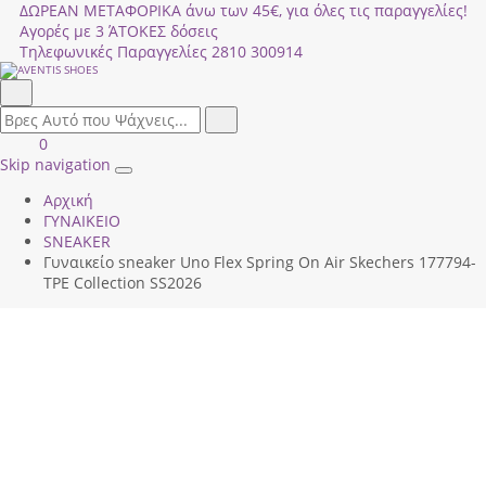
ΔΩΡΕΑΝ ΜΕΤΑΦΟΡΙΚΑ άνω των 45€, για όλες τις παραγγελίες!
Αγορές με 3 ΆΤΟΚΕΣ δόσεις
Τηλεφωνικές Παραγγελίες
2810 300914
Αναζήτηση
field.search
Αναζήτηση
Είσοδος
ΚΑΛΑΘΙ
0
|
ΑΓΟΡΩΝ
Skip navigation
Toggle
Εγγραφή
Αρχική
navigation
ΓΥΝΑΙΚΕΙΟ
SNEAKER
Γυναικείο sneaker Uno Flex Spring On Air Skechers 177794-
TPE Collection SS2026