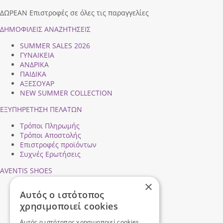
ΔΩΡΕΑΝ Επιστροφές σε όλες τις παραγγελίες
ΔΗΜΟΦΙΛEIΣ ΑΝΑΖΗΤΗΣΕΙΣ
SUMMER SALES 2026
ΓΥΝΑΙΚΕΙΑ
ΑΝΔΡΙΚΑ
ΠΑΙΔΙΚΑ
ΑΞΕΣΟΥΑΡ
NEW SUMMER COLLECTION
ΕΞΥΠΗΡΕΤΗΣΗ ΠΕΛΑΤΩΝ
Τρόποι Πληρωμής
Τρόποι Αποστολής
Επιστροφές προϊόντων
Συχνές Ερωτήσεις
AVENTIS SHOES
×
Προφίλ εταιρείας
Αυτός ο ιστότοπος
Ασφάλεια Συναλλαγών
χρησιμοποιεί cookies
Προσωπικά Δεδομένα
Επικοινωνήστε μαζί μας
Αυτός ο ιστότοπος χρησιμοποιεί cookies