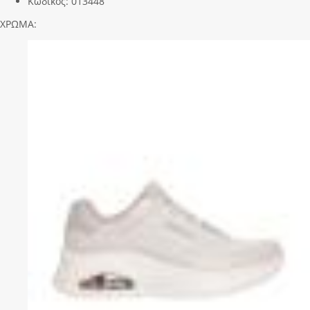
Κωδικός:
013448
ΧΡΩΜΑ: