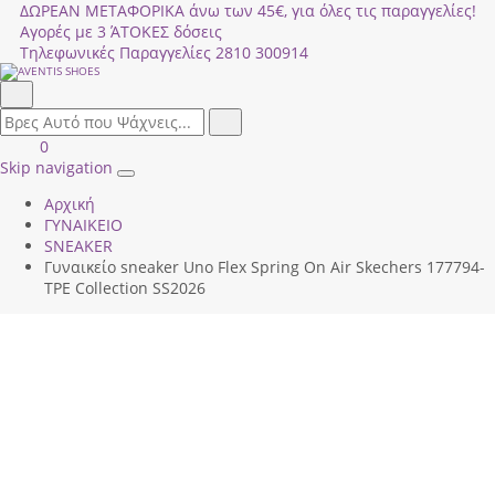
ΔΩΡΕΑΝ ΜΕΤΑΦΟΡΙΚΑ άνω των 45€, για όλες τις παραγγελίες!
Αγορές με 3 ΆΤΟΚΕΣ δόσεις
Τηλεφωνικές Παραγγελίες
2810 300914
Αναζήτηση
field.search
Αναζήτηση
Είσοδος
ΚΑΛΑΘΙ
0
|
ΑΓΟΡΩΝ
Skip navigation
Toggle
Εγγραφή
Αρχική
navigation
ΓΥΝΑΙΚΕΙΟ
SNEAKER
Γυναικείο sneaker Uno Flex Spring On Air Skechers 177794-
TPE Collection SS2026