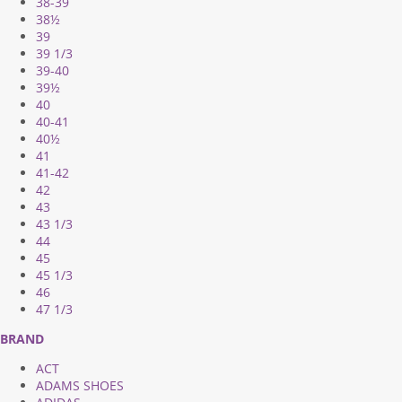
38-39
38½
39
39 1/3
39-40
39½
40
40-41
40½
41
41-42
42
43
43 1/3
44
45
45 1/3
46
47 1/3
BRAND
ACT
ADAMS SHOES