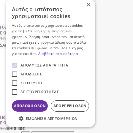
×
Αυτός ο ιστότοπος
χρησιμοποιεί cookies
Αυτός ο ιστότοπος χρησιμοποιεί cookies
Γυναικεία σαγιονάρα CD366
για τη βελτίωση της εμπειρίας των
ΕΚΠΤΩΣΗ 30%
χρηστών. Χρησιμοποιώντας τον ιστότοπό
12,00€
8,40
€
μας, παρέχετε τη συγκατάθεσή σας για όλα
SALE
NEW
ΓΡΗΓΟΡΗ ΑΓΟΡΑ
τα cookies σύμφωνα με την Πολιτική μας
για τα cookies.
Διαβάστε περισσότερα
ΑΠΟΛΎΤΩΣ ΑΠΑΡΑΊΤΗΤΑ
ΑΠΌΔΟΣΗΣ
ΣΤΌΧΕΥΣΗΣ
ΛΕΙΤΟΥΡΓΙΚΌΤΗΤΑΣ
ΑΠΟΔΟΧΉ ΌΛΩΝ
ΑΠΌΡΡΙΨΗ ΌΛΩΝ
Παιδικό Clogs ΚΕC260037
ΕΜΦΆΝΙΣΗ ΛΕΠΤΟΜΕΡΕΙΏΝ
ΕΚΠΤΩΣΗ 30%
12,00€
8,40
€