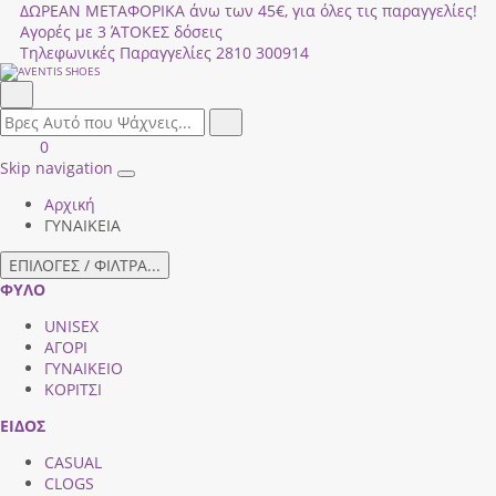
ΔΩΡΕΑΝ ΜΕΤΑΦΟΡΙΚΑ άνω των 45€, για όλες τις παραγγελίες!
Αγορές με 3 ΆΤΟΚΕΣ δόσεις
Τηλεφωνικές Παραγγελίες
2810 300914
Αναζήτηση
field.search
Αναζήτηση
Είσοδος
ΚΑΛΑΘΙ
0
|
ΑΓΟΡΩΝ
Skip navigation
Toggle
Εγγραφή
Αρχική
navigation
ΓΥΝΑΙΚΕΙΑ
ΕΠΙΛΟΓΕΣ / ΦΙΛΤΡΑ...
ΦΥΛΟ
UNISEX
ΑΓΟΡΙ
ΓΥΝΑΙΚΕΙΟ
ΚΟΡΙΤΣΙ
ΕΙΔΟΣ
CASUAL
CLOGS