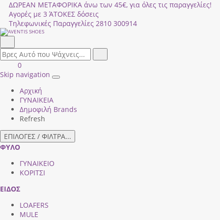
ΔΩΡΕΑΝ ΜΕΤΑΦΟΡΙΚΑ άνω των 45€, για όλες τις παραγγελίες!
Αγορές με 3 ΆΤΟΚΕΣ δόσεις
Τηλεφωνικές Παραγγελίες
2810 300914
Αναζήτηση
field.search
Αναζήτηση
Είσοδος
ΚΑΛΑΘΙ
0
|
ΑΓΟΡΩΝ
Skip navigation
Toggle
Εγγραφή
Αρχική
navigation
ΓΥΝΑΙΚΕΙΑ
Δημοφιλή Brands
Refresh
ΕΠΙΛΟΓΕΣ / ΦΙΛΤΡΑ...
ΦΥΛΟ
ΓΥΝΑΙΚΕΙΟ
ΚΟΡΙΤΣΙ
ΕΙΔΟΣ
LOAFERS
MULE