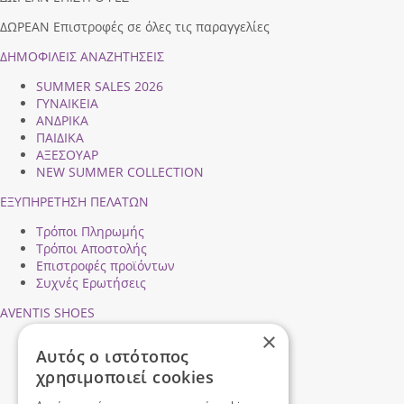
ΔΩΡΕΑΝ Επιστροφές σε όλες τις παραγγελίες
ΔΗΜΟΦΙΛEIΣ ΑΝΑΖΗΤΗΣΕΙΣ
SUMMER SALES 2026
ΓΥΝΑΙΚΕΙΑ
ΑΝΔΡΙΚΑ
ΠΑΙΔΙΚΑ
ΑΞΕΣΟΥΑΡ
NEW SUMMER COLLECTION
ΕΞΥΠΗΡΕΤΗΣΗ ΠΕΛΑΤΩΝ
Τρόποι Πληρωμής
Τρόποι Αποστολής
Επιστροφές προϊόντων
Συχνές Ερωτήσεις
AVENTIS SHOES
×
Προφίλ εταιρείας
Αυτός ο ιστότοπος
Ασφάλεια Συναλλαγών
χρησιμοποιεί cookies
Προσωπικά Δεδομένα
Επικοινωνήστε μαζί μας