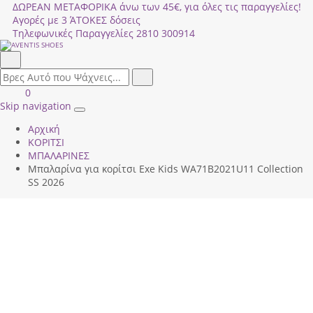
ΔΩΡΕΑΝ ΜΕΤΑΦΟΡΙΚΑ άνω των 45€, για όλες τις παραγγελίες!
Αγορές με 3 ΆΤΟΚΕΣ δόσεις
Τηλεφωνικές Παραγγελίες
2810 300914
Αναζήτηση
field.search
Αναζήτηση
Είσοδος
ΚΑΛΑΘΙ
0
|
ΑΓΟΡΩΝ
Skip navigation
Toggle
Εγγραφή
Αρχική
navigation
ΚΟΡΙΤΣΙ
ΜΠΑΛΑΡΙΝΕΣ
Μπαλαρίνα για κορίτσι Exe Kids WΑ71Β2021U11 Collection
SS 2026