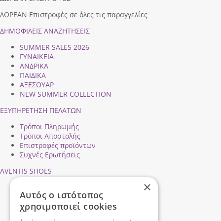
ΔΩΡΕΑΝ Επιστροφές σε όλες τις παραγγελίες
ΔΗΜΟΦΙΛEIΣ ΑΝΑΖΗΤΗΣΕΙΣ
SUMMER SALES 2026
ΓΥΝΑΙΚΕΙΑ
ΑΝΔΡΙΚΑ
ΠΑΙΔΙΚΑ
ΑΞΕΣΟΥΑΡ
NEW SUMMER COLLECTION
ΕΞΥΠΗΡΕΤΗΣΗ ΠΕΛΑΤΩΝ
Τρόποι Πληρωμής
Τρόποι Αποστολής
Επιστροφές προϊόντων
Συχνές Ερωτήσεις
AVENTIS SHOES
×
Προφίλ εταιρείας
Αυτός ο ιστότοπος
Ασφάλεια Συναλλαγών
χρησιμοποιεί cookies
Προσωπικά Δεδομένα
Επικοινωνήστε μαζί μας