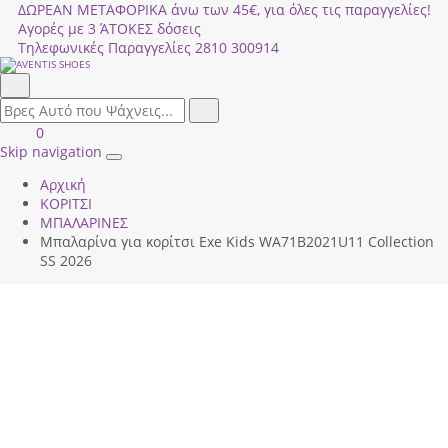
ΔΩΡΕΑΝ ΜΕΤΑΦΟΡΙΚΑ άνω των 45€, για όλες τις παραγγελίες!
Αγορές με 3 ΆΤΟΚΕΣ δόσεις
Τηλεφωνικές Παραγγελίες
2810 300914
Αναζήτηση
field.search
Αναζήτηση
Είσοδος
ΚΑΛΑΘΙ
0
|
ΑΓΟΡΩΝ
Skip navigation
Toggle
Εγγραφή
Αρχική
navigation
ΚΟΡΙΤΣΙ
ΜΠΑΛΑΡΙΝΕΣ
Μπαλαρίνα για κορίτσι Exe Kids WΑ71Β2021U11 Collection
SS 2026