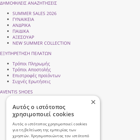
ΔΗΜΟΦΙΛEIΣ ΑΝΑΖΗΤΗΣΕΙΣ
SUMMER SALES 2026
ΓΥΝΑΙΚΕΙΑ
ΑΝΔΡΙΚΑ
ΠΑΙΔΙΚΑ
ΑΞΕΣΟΥΑΡ
NEW SUMMER COLLECTION
ΕΞΥΠΗΡΕΤΗΣΗ ΠΕΛΑΤΩΝ
Τρόποι Πληρωμής
Τρόποι Αποστολής
Επιστροφές προϊόντων
Συχνές Ερωτήσεις
AVENTIS SHOES
×
Προφίλ εταιρείας
Αυτός ο ιστότοπος
Ασφάλεια Συναλλαγών
χρησιμοποιεί cookies
Προσωπικά Δεδομένα
Επικοινωνήστε μαζί μας
Αυτός ο ιστότοπος χρησιμοποιεί cookies
Όροι Χρήσης
για τη βελτίωση της εμπειρίας των
χρηστών. Χρησιμοποιώντας τον ιστότοπό