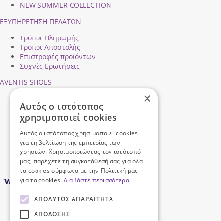
NEW SUMMER COLLECTION
ΕΞΥΠΗΡΕΤΗΣΗ ΠΕΛΑΤΩΝ
Τρόποι Πληρωμής
Τρόποι Αποστολής
Επιστροφές προϊόντων
Συχνές Ερωτήσεις
AVENTIS SHOES
×
Προφίλ εταιρείας
Αυτός ο ιστότοπος
Ασφάλεια Συναλλαγών
χρησιμοποιεί cookies
Προσωπικά Δεδομένα
Επικοινωνήστε μαζί μας
Αυτός ο ιστότοπος χρησιμοποιεί cookies
Όροι Χρήσης
για τη βελτίωση της εμπειρίας των
χρηστών. Χρησιμοποιώντας τον ιστότοπό
μας, παρέχετε τη συγκατάθεσή σας για όλα
τα cookies σύμφωνα με την Πολιτική μας
για τα cookies.
Διαβάστε περισσότερα
ΑΠΟΛΎΤΩΣ ΑΠΑΡΑΊΤΗΤΑ
ΑΠΌΔΟΣΗΣ