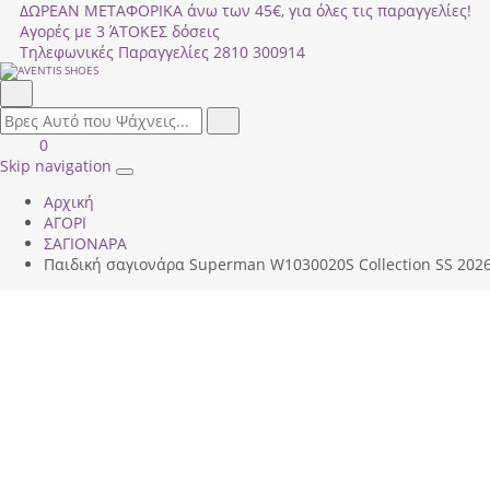
ΔΩΡΕΑΝ ΜΕΤΑΦΟΡΙΚΑ άνω των 45€, για όλες τις παραγγελίες!
Αγορές με 3 ΆΤΟΚΕΣ δόσεις
Τηλεφωνικές Παραγγελίες
2810 300914
Αναζήτηση
field.search
Αναζήτηση
Είσοδος
ΚΑΛΑΘΙ
0
|
ΑΓΟΡΩΝ
Skip navigation
Toggle
Εγγραφή
Αρχική
navigation
ΑΓΟΡΙ
ΣΑΓΙΟΝΑΡΑ
Παιδική σαγιονάρα Superman W1030020S Collection SS 202