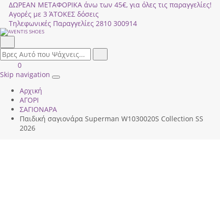
ΔΩΡΕΑΝ ΜΕΤΑΦΟΡΙΚΑ άνω των 45€, για όλες τις παραγγελίες!
Αγορές με 3 ΆΤΟΚΕΣ δόσεις
Τηλεφωνικές Παραγγελίες
2810 300914
Αναζήτηση
field.search
Αναζήτηση
Είσοδος
ΚΑΛΑΘΙ
0
|
ΑΓΟΡΩΝ
Skip navigation
Toggle
Εγγραφή
Αρχική
navigation
ΑΓΟΡΙ
ΣΑΓΙΟΝΑΡΑ
Παιδική σαγιονάρα Superman W1030020S Collection SS
2026