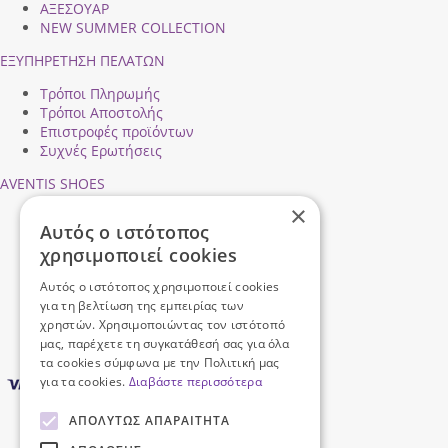
ΑΞΕΣΟΥΑΡ
NEW SUMMER COLLECTION
ΕΞΥΠΗΡΕΤΗΣΗ ΠΕΛΑΤΩΝ
Τρόποι Πληρωμής
Τρόποι Αποστολής
Επιστροφές προϊόντων
Συχνές Ερωτήσεις
AVENTIS SHOES
×
Προφίλ εταιρείας
Αυτός ο ιστότοπος
Ασφάλεια Συναλλαγών
χρησιμοποιεί cookies
Προσωπικά Δεδομένα
Επικοινωνήστε μαζί μας
Αυτός ο ιστότοπος χρησιμοποιεί cookies
Όροι Χρήσης
για τη βελτίωση της εμπειρίας των
χρηστών. Χρησιμοποιώντας τον ιστότοπό
μας, παρέχετε τη συγκατάθεσή σας για όλα
τα cookies σύμφωνα με την Πολιτική μας
για τα cookies.
Διαβάστε περισσότερα
ΑΠΟΛΎΤΩΣ ΑΠΑΡΑΊΤΗΤΑ