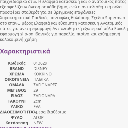
παιχνιδιάρικο στιλ. Η ελαφριά κατασκευή και ο ανατομικός πάτος
εξασφαλίζουν άνεση σε κάθε βήμα, ενώ η αντιολισθητική σόλα
προσφέρει σταθερότητα σε βρεγμένες επιφάνειες.
Χαρακτηριστικά Παιδικές παντόφλες θαλάσσης Σχέδιο Superman
στο επάνω μέρος Ελαφριά και εύκαμπτη κατασκευή Ανατομικός
πάτος για άνετη εφαρμογή Αντιολισθητική εξωτερική σόλα Εύκολη
εφαρμογή slip-on Ιδανικές για παραλία, πισίνα και καθημερινή
καλοκαιρινή χρήση
Χαρακτηριστικά
Κωδικός
013629
BRAND
DISNEY
ΧΡΩΜΑ
ΚΟΚΚΙΝΟ
ΟΙΚΟΓΕΝΕΙΑ
ΠΑΙΔΙΚΑ
ΟΜΑΔΑ
ΣΑΓΙΟΝΑΡΕΣ
ΜΕΓΕΘΟΣ
29
ΕΙΔΟΣ
ΣΑΓΙΟΝΑΡΑ
ΤΑΚΟΥΝΙ
2cm
ΥΛΙΚΟ
EVA
ΔΙΑΘΕΣΙΜΟΤΗΤΑ
Άμεσα διαθέσιμο
ΦΥΛΟ
ΑΓΟΡΙ
Κατάσταση
NEW