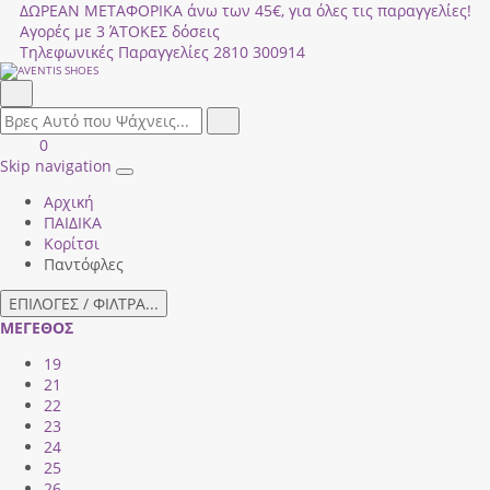
ΔΩΡΕΑΝ ΜΕΤΑΦΟΡΙΚΑ άνω των 45€, για όλες τις παραγγελίες!
Αγορές με 3 ΆΤΟΚΕΣ δόσεις
Τηλεφωνικές Παραγγελίες
2810 300914
Αναζήτηση
field.search
Αναζήτηση
Είσοδος
ΚΑΛΑΘΙ
0
|
ΑΓΟΡΩΝ
Skip navigation
Toggle
Εγγραφή
Αρχική
navigation
ΠΑΙΔΙΚΑ
Κορίτσι
Παντόφλες
ΕΠΙΛΟΓΕΣ / ΦΙΛΤΡΑ...
ΜΕΓΕΘΟΣ
19
21
22
23
24
25
26