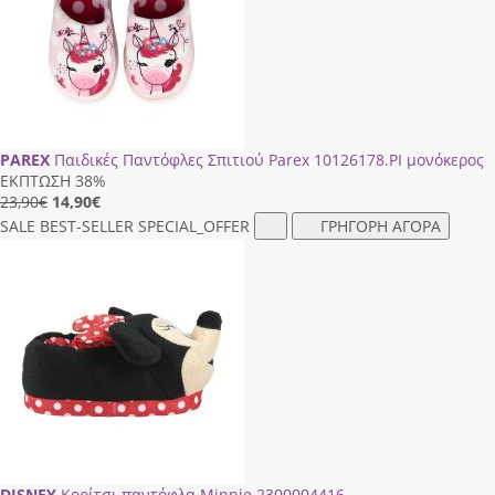
PAREX
Παιδικές Παντόφλες Σπιτιού Parex 10126178.ΡΙ μονόκερος
ΕΚΠΤΩΣΗ 38%
23,90€
14,90
€
SALE
BEST-SELLER
SPECIAL_OFFER
ΓΡΗΓΟΡΗ ΑΓΟΡΑ
DISNEY
Κορίτσι παντόφλα Minnie 2300004416