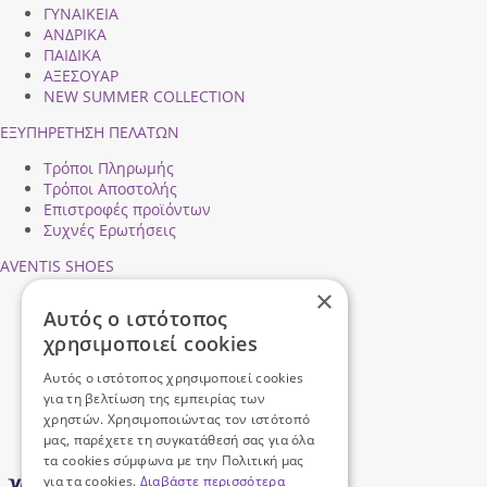
ΓΥΝΑΙΚΕΙΑ
ΑΝΔΡΙΚΑ
ΠΑΙΔΙΚΑ
ΑΞΕΣΟΥΑΡ
NEW SUMMER COLLECTION
ΕΞΥΠΗΡΕΤΗΣΗ ΠΕΛΑΤΩΝ
Τρόποι Πληρωμής
Τρόποι Αποστολής
Επιστροφές προϊόντων
Συχνές Ερωτήσεις
AVENTIS SHOES
×
Προφίλ εταιρείας
Αυτός ο ιστότοπος
Ασφάλεια Συναλλαγών
χρησιμοποιεί cookies
Προσωπικά Δεδομένα
Επικοινωνήστε μαζί μας
Αυτός ο ιστότοπος χρησιμοποιεί cookies
Όροι Χρήσης
για τη βελτίωση της εμπειρίας των
χρηστών. Χρησιμοποιώντας τον ιστότοπό
μας, παρέχετε τη συγκατάθεσή σας για όλα
τα cookies σύμφωνα με την Πολιτική μας
για τα cookies.
Διαβάστε περισσότερα