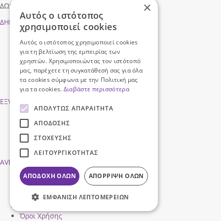
×
ΔΩΡΕΑΝ Επιστροφές σε όλες τις παραγγελίες
Αυτός ο ιστότοπος
ΔΗΜΟΦΙΛEIΣ ΑΝΑΖΗΤΗΣΕΙΣ
χρησιμοποιεί cookies
SUMMER SALES 2026
Αυτός ο ιστότοπος χρησιμοποιεί cookies
ΓΥΝΑΙΚΕΙΑ
για τη βελτίωση της εμπειρίας των
ΑΝΔΡΙΚΑ
χρηστών. Χρησιμοποιώντας τον ιστότοπό
ΠΑΙΔΙΚΑ
μας, παρέχετε τη συγκατάθεσή σας για όλα
ΑΞΕΣΟΥΑΡ
τα cookies σύμφωνα με την Πολιτική μας
NEW SUMMER COLLECTION
για τα cookies.
Διαβάστε περισσότερα
ΕΞΥΠΗΡΕΤΗΣΗ ΠΕΛΑΤΩΝ
ΑΠΟΛΎΤΩΣ ΑΠΑΡΑΊΤΗΤΑ
Τρόποι Πληρωμής
ΑΠΌΔΟΣΗΣ
Τρόποι Αποστολής
Επιστροφές προϊόντων
ΣΤΌΧΕΥΣΗΣ
Συχνές Ερωτήσεις
ΛΕΙΤΟΥΡΓΙΚΌΤΗΤΑΣ
AVENTIS SHOES
ΑΠΟΔΟΧΉ ΌΛΩΝ
ΑΠΌΡΡΙΨΗ ΌΛΩΝ
Προφίλ εταιρείας
Ασφάλεια Συναλλαγών
Προσωπικά Δεδομένα
ΕΜΦΆΝΙΣΗ ΛΕΠΤΟΜΕΡΕΙΏΝ
Επικοινωνήστε μαζί μας
Όροι Χρήσης