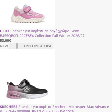
GEOX
Sneaker για κορίτσι σε ροχζ χρώμα Geox
Β455QΒ0FU22CΕ8Ε4 Collection Fall Winter 2026/27
53.00
€
NEW
ΓΡΗΓΟΡΗ ΑΓΟΡΑ
SKECHERS
Sneaker για κορίτσι Skechers Microspec Max Advance -
Glitz Gala 303859L-BKRG Collection FW 2026