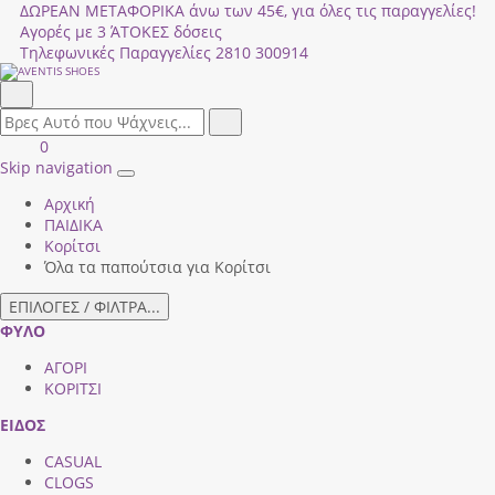
ΔΩΡΕΑΝ ΜΕΤΑΦΟΡΙΚΑ άνω των 45€, για όλες τις παραγγελίες!
Αγορές με 3 ΆΤΟΚΕΣ δόσεις
Τηλεφωνικές Παραγγελίες
2810 300914
Αναζήτηση
field.search
Αναζήτηση
Είσοδος
ΚΑΛΑΘΙ
0
|
ΑΓΟΡΩΝ
Skip navigation
Toggle
Εγγραφή
Αρχική
navigation
ΠΑΙΔΙΚΑ
Κορίτσι
Όλα τα παπούτσια για Κορίτσι
ΕΠΙΛΟΓΕΣ / ΦΙΛΤΡΑ...
ΦΥΛΟ
ΑΓΟΡΙ
ΚΟΡΙΤΣΙ
ΕΙΔΟΣ
CASUAL
CLOGS