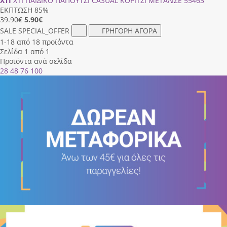
XTI
XTI ΠΑΙΔΙΚΟ ΠΑΠΟΥΤΣΙ CASUAL ΚΟΡΙΤΣΙ ΜΕΤΑΛΙΖΕ 55463
ΕΚΠΤΩΣΗ 85%
39.90€
5.90
€
SALE
SPECIAL_OFFER
ΓΡΗΓΟΡΗ ΑΓΟΡΑ
1-18 από 18 προϊόντα
Σελίδα 1 από 1
Προϊόντα ανά σελίδα
28
48
76
100