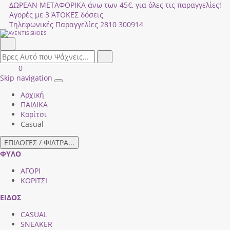
ΔΩΡΕΑΝ ΜΕΤΑΦΟΡΙΚΑ άνω των 45€, για όλες τις παραγγελίες!
Αγορές με 3 ΆΤΟΚΕΣ δόσεις
Τηλεφωνικές Παραγγελίες
2810 300914
Αναζήτηση
field.search
Αναζήτηση
Είσοδος
ΚΑΛΑΘΙ
0
|
ΑΓΟΡΩΝ
Skip navigation
Toggle
Εγγραφή
Αρχική
navigation
ΠΑΙΔΙΚΑ
Κορίτσι
Casual
ΕΠΙΛΟΓΕΣ / ΦΙΛΤΡΑ...
ΦΥΛΟ
ΑΓΟΡΙ
ΚΟΡΙΤΣΙ
ΕΙΔΟΣ
CASUAL
SNEAKER