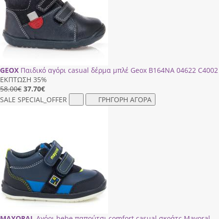
GEOX
Παιδικό αγόρι casual δέρμα μπλέ Geox Β164ΝΑ 04622 C4002
ΕΚΠΤΩΣΗ 35%
58.00€
37.70
€
SALE
SPECIAL_OFFER
ΓΡΗΓΟΡΗ ΑΓΟΡΑ
MAYORAL
Αγόρι bebe παπούτσι comfort casual σκράτς Mayoral