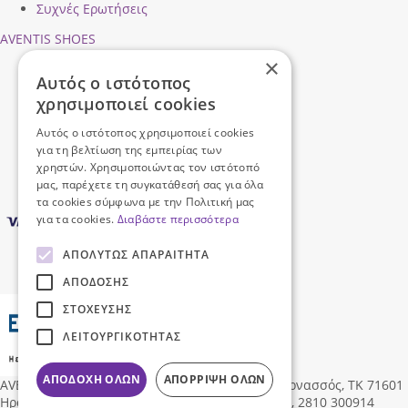
Συχνές Ερωτήσεις
AVENTIS SHOES
×
Προφίλ εταιρείας
Αυτός ο ιστότοπος
Ασφάλεια Συναλλαγών
χρησιμοποιεί cookies
Προσωπικά Δεδομένα
Επικοινωνήστε μαζί μας
Αυτός ο ιστότοπος χρησιμοποιεί cookies
Όροι Χρήσης
για τη βελτίωση της εμπειρίας των
χρηστών. Χρησιμοποιώντας τον ιστότοπό
μας, παρέχετε τη συγκατάθεσή σας για όλα
τα cookies σύμφωνα με την Πολιτική μας
για τα cookies.
Διαβάστε περισσότερα
ΑΠΟΛΎΤΩΣ ΑΠΑΡΑΊΤΗΤΑ
ΑΠΌΔΟΣΗΣ
ΣΤΌΧΕΥΣΗΣ
ΛΕΙΤΟΥΡΓΙΚΌΤΗΤΑΣ
ΑΠΟΔΟΧΉ ΌΛΩΝ
ΑΠΌΡΡΙΨΗ ΌΛΩΝ
AVENTIS SHOES
Δ/νση:
Ηροδότου 96, Νέα Αλικαρνασσός, ΤΚ 71601
Ηράκλειο Κρήτης, Ελλάδα
,
info@aventisshoes.gr, 2810 300914