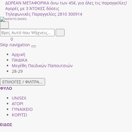
ΔΩΡΕΑΝ ΜΕΤΑΦΟΡΙΚΑ άνω των 45€, για όλες τις παραγγελίες!
Αγορές με 3 ΆΤΟΚΕΣ δόσεις
Τηλεφωνικές Παραγγελίες
2810 300914
Αναζήτηση
field.search
Αναζήτηση
Είσοδος
ΚΑΛΑΘΙ
0
|
ΑΓΟΡΩΝ
Skip navigation
Toggle
Εγγραφή
Αρχική
navigation
ΠΑΙΔΙΚΑ
Μεγέθη Παιδικών Παπουτσιών
28-29
ΕΠΙΛΟΓΕΣ / ΦΙΛΤΡΑ...
ΦΥΛΟ
UNISEX
ΑΓΟΡΙ
ΓΥΝΑΙΚΕΙΟ
ΚΟΡΙΤΣΙ
ΕΙΔΟΣ