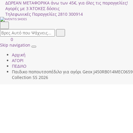
ΔΩΡΕΑΝ ΜΕΤΑΦΟΡΙΚΑ άνω των 45€, για όλες τις παραγγελίες!
Αγορές με 3 ΆΤΟΚΕΣ δόσεις
Τηλεφωνικές Παραγγελίες
2810 300914
Αναζήτηση
field.search
Αναζήτηση
Είσοδος
ΚΑΛΑΘΙ
0
|
ΑΓΟΡΩΝ
Skip navigation
Toggle
Εγγραφή
Αρχική
navigation
ΑΓΟΡΙ
ΠΕΔΙΛΟ
Παιδικο παπουτσοπέδιλο για αγόρι Geox J450RΒ014ΜEC0659
Collection SS 2026