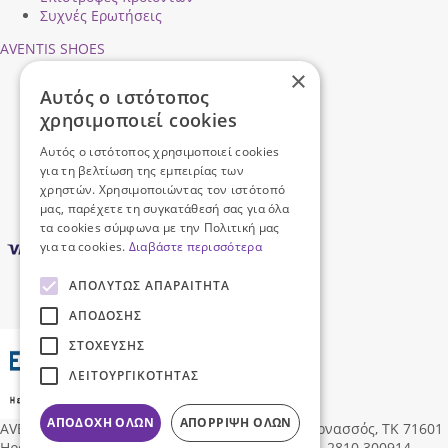
Συχνές Ερωτήσεις
AVENTIS SHOES
×
Προφίλ εταιρείας
Αυτός ο ιστότοπος
Ασφάλεια Συναλλαγών
χρησιμοποιεί cookies
Προσωπικά Δεδομένα
Επικοινωνήστε μαζί μας
Αυτός ο ιστότοπος χρησιμοποιεί cookies
Όροι Χρήσης
για τη βελτίωση της εμπειρίας των
χρηστών. Χρησιμοποιώντας τον ιστότοπό
μας, παρέχετε τη συγκατάθεσή σας για όλα
τα cookies σύμφωνα με την Πολιτική μας
για τα cookies.
Διαβάστε περισσότερα
ΑΠΟΛΎΤΩΣ ΑΠΑΡΑΊΤΗΤΑ
ΑΠΌΔΟΣΗΣ
ΣΤΌΧΕΥΣΗΣ
ΛΕΙΤΟΥΡΓΙΚΌΤΗΤΑΣ
ΑΠΟΔΟΧΉ ΌΛΩΝ
ΑΠΌΡΡΙΨΗ ΌΛΩΝ
AVENTIS SHOES
Δ/νση:
Ηροδότου 96, Νέα Αλικαρνασσός, ΤΚ 71601
Ηράκλειο Κρήτης, Ελλάδα
,
info@aventisshoes.gr, 2810 300914