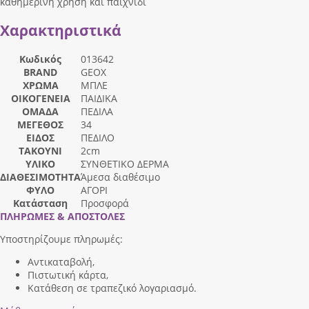
καθημερινή χρήση και παιχνίδι
Χαρακτηριστικά
Κωδικός
013642
BRAND
GEOX
ΧΡΩΜΑ
ΜΠΛΕ
ΟΙΚΟΓΕΝΕΙΑ
ΠΑΙΔΙΚΑ
ΟΜΑΔΑ
ΠΕΔΙΛΑ
ΜΕΓΕΘΟΣ
34
ΕΙΔΟΣ
ΠΕΔΙΛΟ
ΤΑΚΟΥΝΙ
2cm
ΥΛΙΚΟ
ΣΥΝΘΕΤΙΚΟ ΔΕΡΜΑ
ΔΙΑΘΕΣΙΜΟΤΗΤΑ
Άμεσα διαθέσιμο
ΦΥΛΟ
ΑΓΟΡΙ
Κατάσταση
Προσφορά
ΠΛΗΡΩΜΕΣ & ΑΠΟΣΤΟΛΕΣ
Υποστηρίζουμε πληρωμές:
Αντικαταβολή,
Πιστωτική κάρτα,
Κατάθεση σε τραπεζικό λογαριασμό.