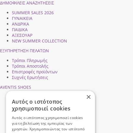
ΔΗΜΟΦΙΛEIΣ ΑΝΑΖΗΤΗΣΕΙΣ
SUMMER SALES 2026
ΓΥΝΑΙΚΕΙΑ
ΑΝΔΡΙΚΑ
ΠΑΙΔΙΚΑ
ΑΞΕΣΟΥΑΡ
NEW SUMMER COLLECTION
ΕΞΥΠΗΡΕΤΗΣΗ ΠΕΛΑΤΩΝ
Τρόποι Πληρωμής
Τρόποι Αποστολής
Επιστροφές προϊόντων
Συχνές Ερωτήσεις
AVENTIS SHOES
×
Προφίλ εταιρείας
Αυτός ο ιστότοπος
Ασφάλεια Συναλλαγών
χρησιμοποιεί cookies
Προσωπικά Δεδομένα
Επικοινωνήστε μαζί μας
Αυτός ο ιστότοπος χρησιμοποιεί cookies
Όροι Χρήσης
για τη βελτίωση της εμπειρίας των
χρηστών. Χρησιμοποιώντας τον ιστότοπό